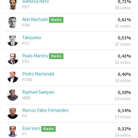
Barbosa Neto
0,71%
PDT
36 votos
Aliel Machado
0,61%
Eleito
PSB
31 votos
Takayama
0,53%
PSC
27 votos
Paulo Martins
0,43%
Eleito
PSC
22 votos
Pedro Martendal
0,40%
PODE
20 votos
Raphael Sampaio
0,38%
MDB
19 votos
Marcos Fabio Fernandes
0,34%
PV
17 votos
Enio Verri
0,32%
Eleito
PT
16 votos