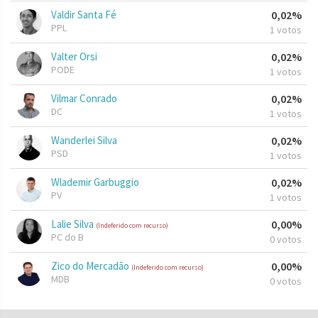
Valdir Santa Fé
0,02%
PPL
1 votos
Valter Orsi
0,02%
PODE
1 votos
Vilmar Conrado
0,02%
DC
1 votos
Wanderlei Silva
0,02%
PSD
1 votos
Wlademir Garbuggio
0,02%
PV
1 votos
Lalie Silva
0,00%
(Indeferido com recurso)
PC do B
0 votos
Zico do Mercadão
0,00%
(Indeferido com recurso)
MDB
0 votos