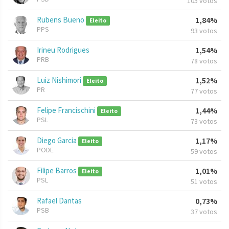
105 votos
Rubens Bueno
1,84%
Eleito
PPS
93 votos
Irineu Rodrigues
1,54%
PRB
78 votos
Luiz Nishimori
1,52%
Eleito
PR
77 votos
Felipe Francischini
1,44%
Eleito
PSL
73 votos
Diego Garcia
1,17%
Eleito
PODE
59 votos
Filipe Barros
1,01%
Eleito
PSL
51 votos
Rafael Dantas
0,73%
PSB
37 votos