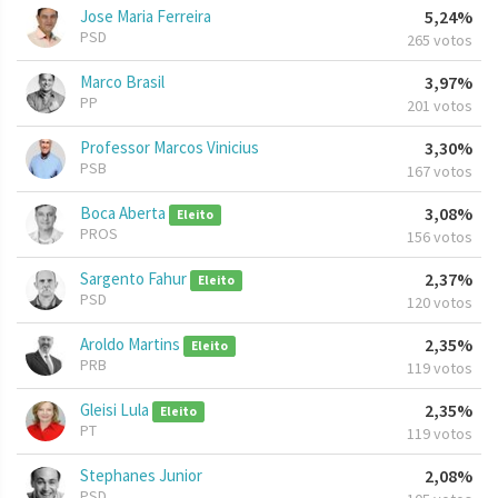
Jose Maria Ferreira
5,24%
PSD
265 votos
Marco Brasil
3,97%
PP
201 votos
Professor Marcos Vinicius
3,30%
PSB
167 votos
Boca Aberta
3,08%
Eleito
PROS
156 votos
Sargento Fahur
2,37%
Eleito
PSD
120 votos
Aroldo Martins
2,35%
Eleito
PRB
119 votos
Gleisi Lula
2,35%
Eleito
PT
119 votos
Stephanes Junior
2,08%
PSD