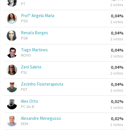
PT
2 votos
Profª Angela Maria
0,04%
PSD
2 votos
Renata Borges
0,04%
PSB
2 votos
Tiago Martines
0,04%
NOVO
2 votos
Zeni Salete
0,04%
PSL
2 votos
Zezinho Fisioterapeuta
0,04%
PDT
2 votos
Alex Otto
0,02%
PC do B
1 votos
Alexandre Menegusso
0,02%
DEM
1 votos