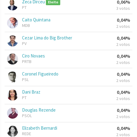
Zeca Dirceu
0,06%
Eleito
PT
3 votos
Caito Quintana
0,04%
MDB
2 votos
Cezar Lima do Big Brother
0,04%
PV
2 votos
Ciro Novaes
0,04%
PRTB
2 votos
Coronel Figueiredo
0,04%
PSL
2 votos
Dani Braz
0,04%
PT
2 votos
Douglas Rezende
0,04%
PSOL
2 votos
Elizabeth Bernardi
0,04%
REDE
2 votos