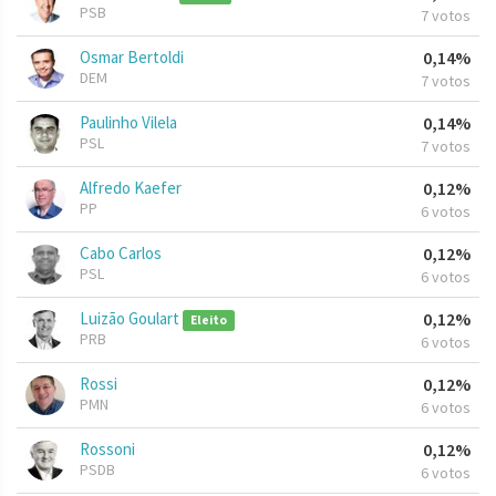
PSB
7 votos
Osmar Bertoldi
0,14%
DEM
7 votos
Paulinho Vilela
0,14%
PSL
7 votos
Alfredo Kaefer
0,12%
PP
6 votos
Cabo Carlos
0,12%
PSL
6 votos
Luizão Goulart
0,12%
Eleito
PRB
6 votos
Rossi
0,12%
PMN
6 votos
Rossoni
0,12%
PSDB
6 votos