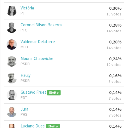
Victória
0,30%
PT
15 votos
Coronel Nilson Bezerra
0,28%
PTC
14 votos
Valdemar Delatorre
0,28%
MDB
14 votos
Mounir Chaowiche
0,24%
PSDB
12 votos
Hauly
0,16%
PSDB
8 votos
Gustavo Fruet
0,14%
Eleito
PDT
7 votos
Jura
0,14%
PHS
7 votos
Luciano Ducci
0,14%
Eleito