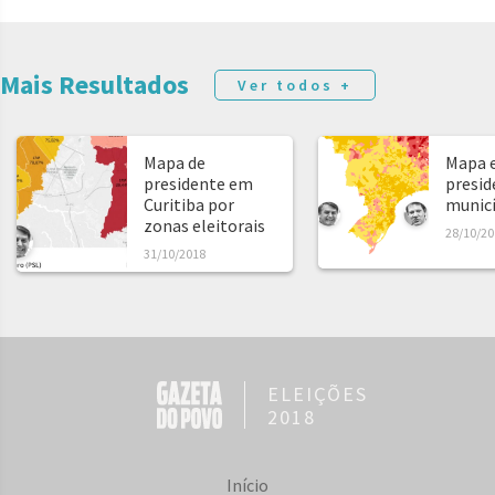
Mais Resultados
Ver todos +
Mapa de
Mapa e
presidente em
presid
Curitiba por
municíp
zonas eleitorais
28/10/20
31/10/2018
ELEIÇÕES
2018
Início