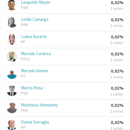
Leopoldo Meyer
0,02%
PSB
1 votos
Leslie Camargo
0,02%
PRB
1 votos
Luana Suzarte
0,02%
PP
1 votos
Marcelo Cardoso
0,02%
PSOL
1 votos
Marcelo Gomes
0,02%
PT
1 votos
Marcio Rosa
0,02%
PSD
1 votos
Mattheus Hermanny
0,02%
PHS
1 votos
Osmar Serraglio
0,02%
PP
1 votos