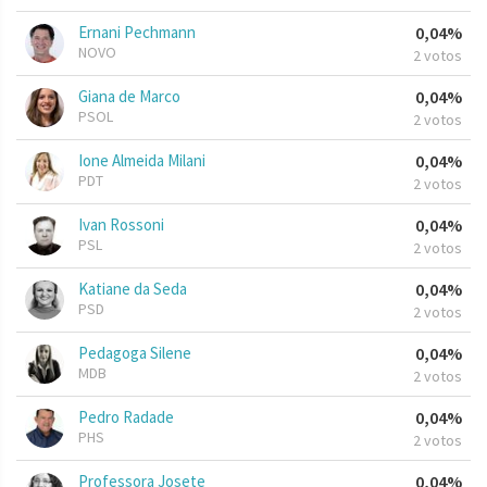
Ernani Pechmann
0,04%
NOVO
2 votos
Giana de Marco
0,04%
PSOL
2 votos
Ione Almeida Milani
0,04%
PDT
2 votos
Ivan Rossoni
0,04%
PSL
2 votos
Katiane da Seda
0,04%
PSD
2 votos
Pedagoga Silene
0,04%
MDB
2 votos
Pedro Radade
0,04%
PHS
2 votos
Professora Josete
0,04%