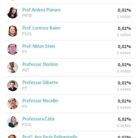
Prof Andrea Pianaro
0,02%
PRTB
1 votos
Prof. Lorenzo Balen
0,02%
PSOL
1 votos
Prof. Nilton Stein
0,02%
PT
1 votos
Professor Dionísio
0,02%
PDT
1 votos
Professor Gilberto
0,02%
PT
1 votos
Professor Mocellin
0,02%
PV
1 votos
Professora Cátia
0,02%
PSOL
1 votos
Profª. Ana Paula Pellegrinello
0,02%