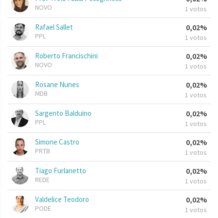
NOVO
1 votos
Rafael Sallet
0,02%
PPL
1 votos
Roberto Francischini
0,02%
NOVO
1 votos
Rosane Nunes
0,02%
MDB
1 votos
Sargento Balduino
0,02%
PPL
1 votos
Simone Castro
0,02%
PRTB
1 votos
Tiago Furlanetto
0,02%
REDE
1 votos
Valdelice Teodoro
0,02%
PODE
1 votos