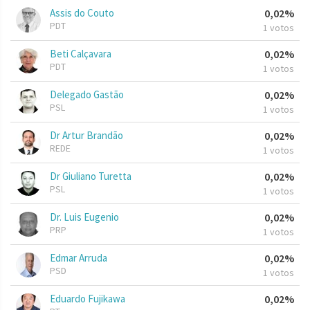
Assis do Couto
0,02%
PDT
1 votos
Beti Calçavara
0,02%
PDT
1 votos
Delegado Gastão
0,02%
PSL
1 votos
Dr Artur Brandão
0,02%
REDE
1 votos
Dr Giuliano Turetta
0,02%
PSL
1 votos
Dr. Luis Eugenio
0,02%
PRP
1 votos
Edmar Arruda
0,02%
PSD
1 votos
Eduardo Fujikawa
0,02%