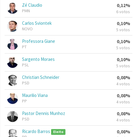
Zé Claudio
0,12%
PMN
6 votos
Carlos Sviontek
0,10%
NOVO
5 votos
Professora Giane
0,10%
PT
5 votos
Sargento Moraes
0,10%
PSL
5 votos
Christian Schneider
0,08%
PSD
4 votos
Maurilio Viana
0,08%
PP
4 votos
Pastor Dennis Munhoz
0,08%
PSD
4 votos
Ricardo Barros
0,08%
Eleito