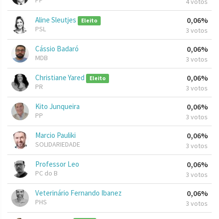
PP
4 votos
Aline Sleutjes
0,06%
Eleito
PSL
3 votos
Cássio Badaró
0,06%
MDB
3 votos
Christiane Yared
0,06%
Eleito
PR
3 votos
Kito Junqueira
0,06%
PP
3 votos
Marcio Pauliki
0,06%
SOLIDARIEDADE
3 votos
Professor Leo
0,06%
PC do B
3 votos
Veterinário Fernando Ibanez
0,06%
PHS
3 votos