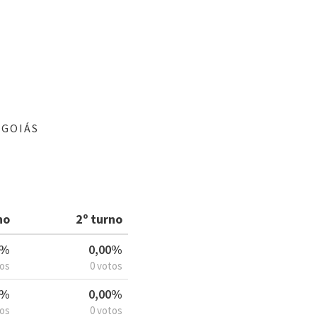
 GOIÁS
no
2º turno
3%
0,00%
tos
0 votos
3%
0,00%
tos
0 votos