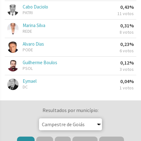
Cabo Daciolo
0,43%
PATRI
11 votos
Marina Silva
0,31%
REDE
8 votos
Alvaro Dias
0,23%
PODE
6 votos
Guilherme Boulos
0,12%
PSOL
3 votos
Eymael
0,04%
DC
1 votos
Resultados por município: