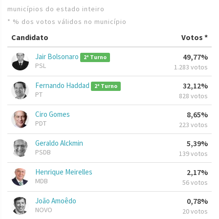
municípios do estado inteiro
* % dos votos válidos no município
Candidato
Votos *
Jair Bolsonaro
49,77%
2º Turno
PSL
1.283 votos
Fernando Haddad
32,12%
2º Turno
PT
828 votos
Ciro Gomes
8,65%
PDT
223 votos
Geraldo Alckmin
5,39%
PSDB
139 votos
Henrique Meirelles
2,17%
MDB
56 votos
João Amoêdo
0,78%
NOVO
20 votos