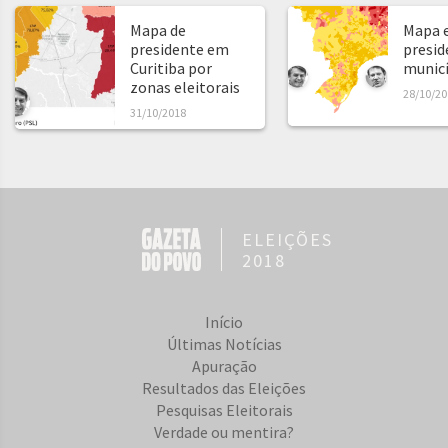
Mapa de
Mapa e
presidente em
presid
Curitiba por
municíp
zonas eleitorais
28/10/20
31/10/2018
ELEIÇÕES
2018
Início
Últimas Notícias
Apuração
Resultados das Eleições
Pesquisas Eleitorais
Verdade ou mentira?