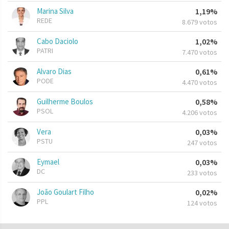
Marina Silva
1,19%
REDE
8.679 votos
Cabo Daciolo
1,02%
PATRI
7.470 votos
Alvaro Dias
0,61%
PODE
4.470 votos
Guilherme Boulos
0,58%
PSOL
4.206 votos
Vera
0,03%
PSTU
247 votos
Eymael
0,03%
DC
233 votos
João Goulart Filho
0,02%
PPL
124 votos