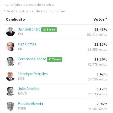
municípios do estado inteiro
* % dos votos válidos no município
Candidato
Votos *
Jair Bolsonaro
63,45%
2º Turno
PSL
462.411 votos
Ciro Gomes
12,15%
PDT
88.555 votos
Fernando Haddad
11,36%
2º Turno
PT
82.778 votos
Henrique Meirelles
3,42%
MDB
24.936 votos
João Amoêdo
3,17%
NOVO
23.139 votos
Geraldo Alckmin
2,96%
PSDB
21.581 votos