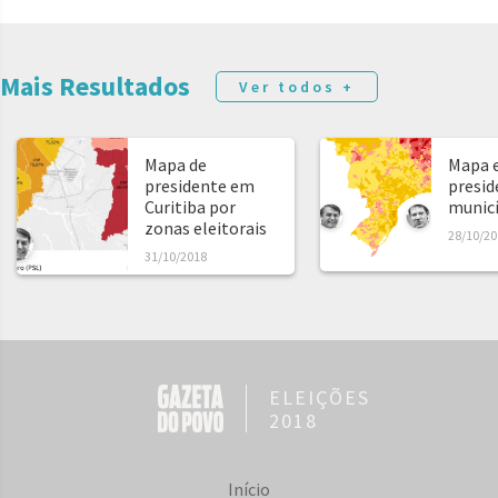
Mais Resultados
Ver todos +
Mapa de
Mapa e
presidente em
presid
Curitiba por
municíp
zonas eleitorais
28/10/20
31/10/2018
ELEIÇÕES
2018
Início