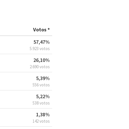
Votos *
57,47%
5.923 votos
26,10%
2.690 votos
5,39%
556 votos
5,22%
538 votos
1,38%
142 votos