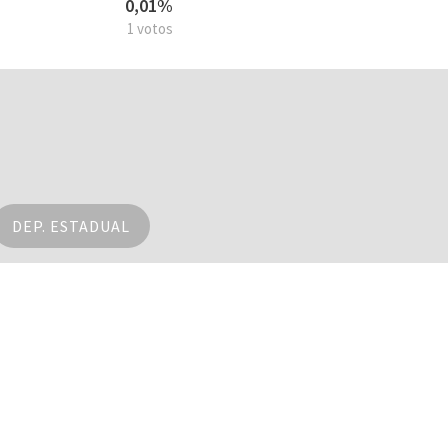
0,01%
1 votos
DEP. ESTADUAL