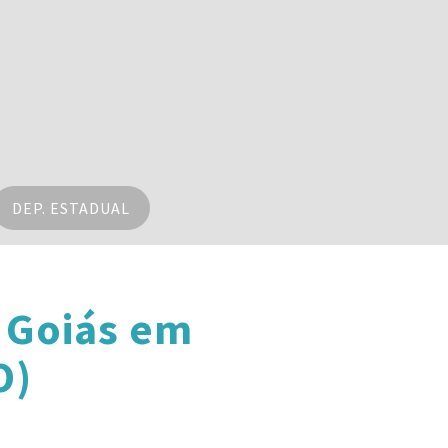
DEP. ESTADUAL
 Goiás em
O)