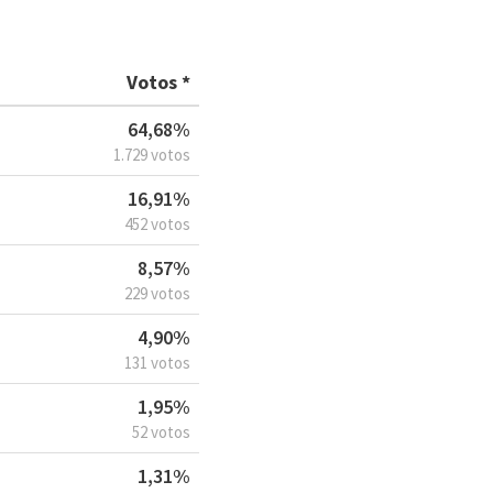
Votos *
64,68%
1.729 votos
16,91%
452 votos
8,57%
229 votos
4,90%
131 votos
1,95%
52 votos
1,31%