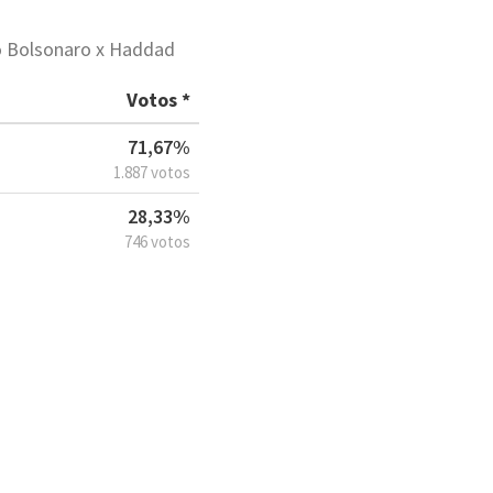
ão Bolsonaro x Haddad
Votos *
71,67%
1.887 votos
28,33%
746 votos