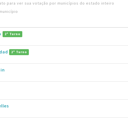
to para ver sua votação por municípios do estado inteiro
município
ro
2º Turno
ddad
2º Turno
in
lles