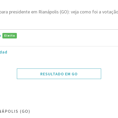
para presidente em Rianápolis (GO): veja como foi a votaç
ro
Eleito
dad
RESULTADO EM GO
NÁPOLIS (GO)