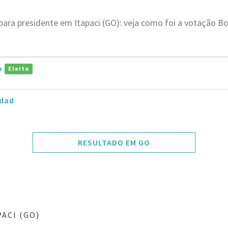
para presidente em Itapaci (GO): veja como foi a votação 
ro
Eleito
dad
RESULTADO EM GO
ACI (GO)