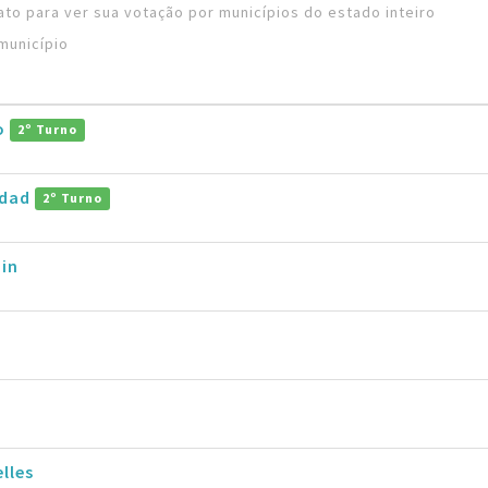
to para ver sua votação por municípios do estado inteiro
município
ro
2º Turno
ddad
2º Turno
in
lles