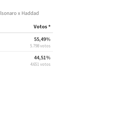
Bolsonaro x Haddad
Votos *
55,49%
5.798 votos
44,51%
4.651 votos