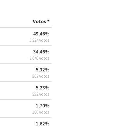
Votos *
49,46%
5.224 votos
34,46%
3.640 votos
5,32%
562 votos
5,23%
552 votos
1,70%
180 votos
1,62%