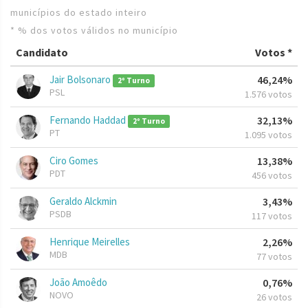
municípios do estado inteiro
* % dos votos válidos no município
Candidato
Votos *
Jair Bolsonaro
46,24%
2º Turno
PSL
1.576 votos
Fernando Haddad
32,13%
2º Turno
PT
1.095 votos
Ciro Gomes
13,38%
PDT
456 votos
Geraldo Alckmin
3,43%
PSDB
117 votos
Henrique Meirelles
2,26%
MDB
77 votos
João Amoêdo
0,76%
NOVO
26 votos