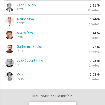
Cabo Daciolo
0,65%
PATRI
22 votos
Marina Silva
0,44%
REDE
15 votos
Alvaro Dias
0,41%
PODE
14 votos
Guilherme Boulos
0,23%
PSOL
8 votos
João Goulart Filho
0,03%
PPL
1 votos
Vera
0,03%
PSTU
1 votos
Resultados por município: