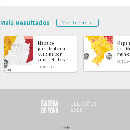
Mais Resultados
Ver todos +
Mapa de
Mapa e
presidente em
presid
Curitiba por
municíp
zonas eleitorais
28/10/20
31/10/2018
ELEIÇÕES
2018
Início