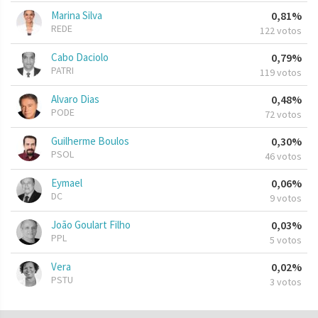
Marina Silva
0,81%
REDE
122 votos
Cabo Daciolo
0,79%
PATRI
119 votos
Alvaro Dias
0,48%
PODE
72 votos
Guilherme Boulos
0,30%
PSOL
46 votos
Eymael
0,06%
DC
9 votos
João Goulart Filho
0,03%
PPL
5 votos
Vera
0,02%
PSTU
3 votos