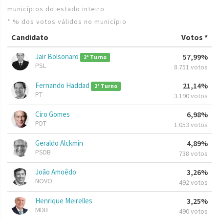
municípios do estado inteiro
* % dos votos válidos no município
Candidato
Votos *
Jair Bolsonaro
57,99%
2º Turno
PSL
8.751 votos
Fernando Haddad
21,14%
2º Turno
PT
3.190 votos
Ciro Gomes
6,98%
PDT
1.053 votos
Geraldo Alckmin
4,89%
PSDB
738 votos
João Amoêdo
3,26%
NOVO
492 votos
Henrique Meirelles
3,25%
MDB
490 votos