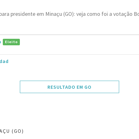
 para presidente em Minaçu (GO): veja como foi a votação 
ro
Eleito
dad
RESULTADO EM GO
AÇU (GO)