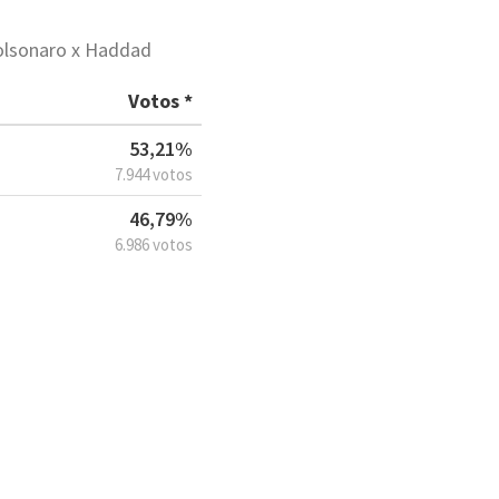
Bolsonaro x Haddad
Votos *
53,21%
7.944 votos
46,79%
6.986 votos