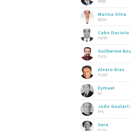
MDB
Marina Silva
REDE
Cabo Daciolo
PATRI
Guilherme Bo
PSOL
Alvaro Dias
PODE
Eymael
DC
João Goulart 
PPL
Vera
PSTU