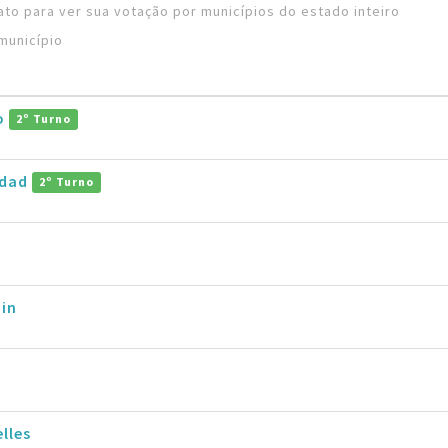
to para ver sua votação por municípios do estado inteiro
município
ro
2º Turno
ddad
2º Turno
in
lles