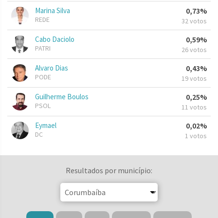
Marina Silva
0,73%
REDE
32 votos
Cabo Daciolo
0,59%
PATRI
26 votos
Alvaro Dias
0,43%
PODE
19 votos
Guilherme Boulos
0,25%
PSOL
11 votos
Eymael
0,02%
DC
1 votos
Resultados por município: