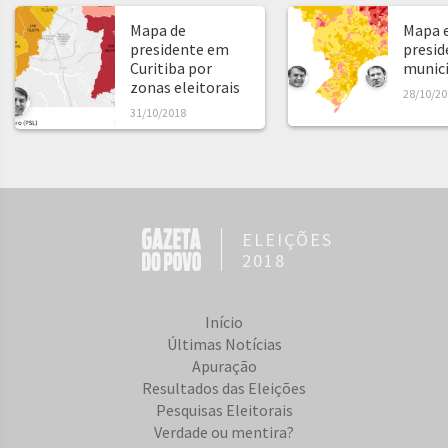
Mapa de
Mapa e
presidente em
presid
Curitiba por
municíp
zonas eleitorais
28/10/20
31/10/2018
ELEIÇÕES
2018
Início
Últimas Notícias
Apuração
Resultados das Eleições
Pesquisas Eleitorais
Verdade ou mentira?