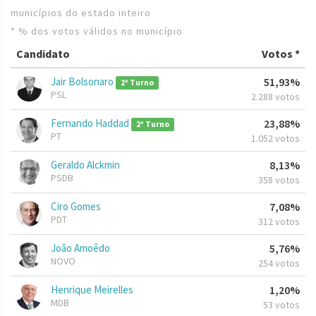
municípios do estado inteiro
* % dos votos válidos no município
Candidato
Votos *
Jair Bolsonaro
51,93%
2º Turno
PSL
2.288 votos
Fernando Haddad
23,88%
2º Turno
PT
1.052 votos
Geraldo Alckmin
8,13%
PSDB
358 votos
Ciro Gomes
7,08%
PDT
312 votos
João Amoêdo
5,76%
NOVO
254 votos
Henrique Meirelles
1,20%
MDB
53 votos