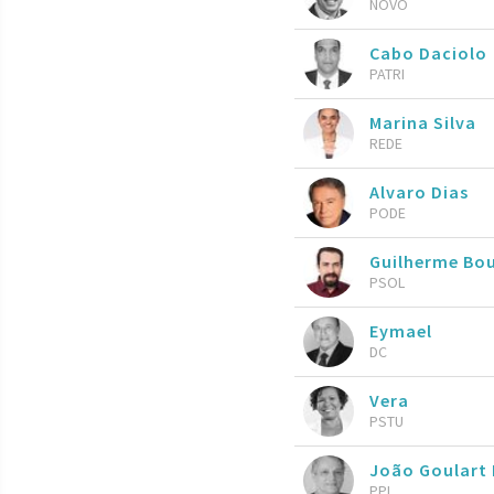
NOVO
Cabo Daciolo
PATRI
Marina Silva
REDE
Alvaro Dias
PODE
Guilherme Bo
PSOL
Eymael
DC
Vera
PSTU
João Goulart 
PPL