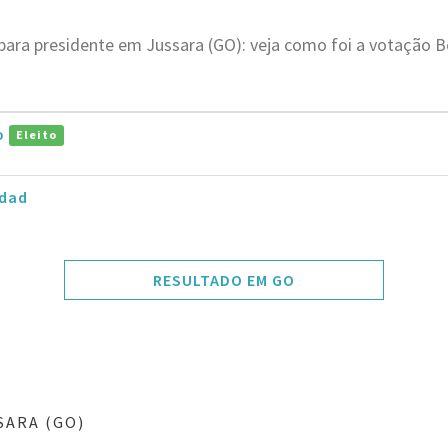
para presidente em Jussara (GO): veja como foi a votação 
ro
Eleito
dad
RESULTADO EM GO
SARA (GO)