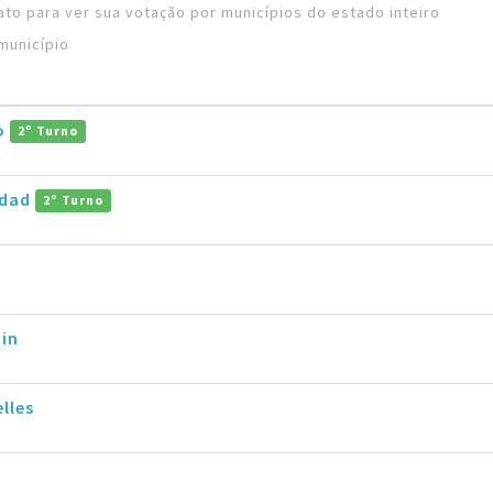
to para ver sua votação por municípios do estado inteiro
município
ro
2º Turno
ddad
2º Turno
in
lles