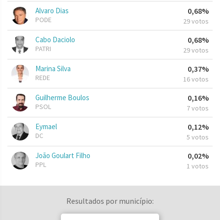
Alvaro Dias
0,68%
PODE
29 votos
Cabo Daciolo
0,68%
PATRI
29 votos
Marina Silva
0,37%
REDE
16 votos
Guilherme Boulos
0,16%
PSOL
7 votos
Eymael
0,12%
DC
5 votos
João Goulart Filho
0,02%
PPL
1 votos
Resultados por município: