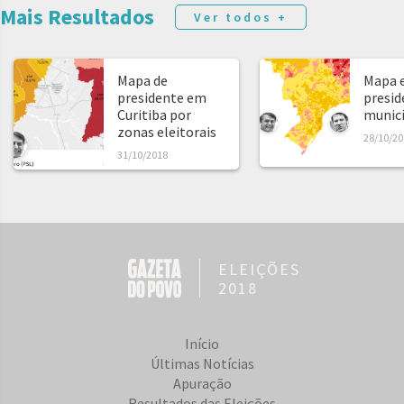
Mais Resultados
Ver todos +
Mapa de
Mapa e
presidente em
presid
Curitiba por
municíp
zonas eleitorais
28/10/20
31/10/2018
ELEIÇÕES
2018
Início
Últimas Notícias
Apuração
Resultados das Eleições