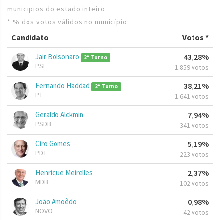
municípios do estado inteiro
* % dos votos válidos no município
Candidato
Votos *
Jair Bolsonaro
43,28%
2º Turno
PSL
1.859 votos
Fernando Haddad
38,21%
2º Turno
PT
1.641 votos
Geraldo Alckmin
7,94%
PSDB
341 votos
Ciro Gomes
5,19%
PDT
223 votos
Henrique Meirelles
2,37%
MDB
102 votos
João Amoêdo
0,98%
NOVO
42 votos