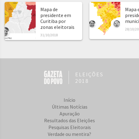
Mapa de
Mapa e
presidente em
presid
Curitiba por
municíp
zonas eleitorais
28/10/20
31/10/2018
ELEIÇÕES
2018
Início
Últimas Notícias
Apuração
Resultados das Eleições
Pesquisas Eleitorais
Verdade ou mentira?