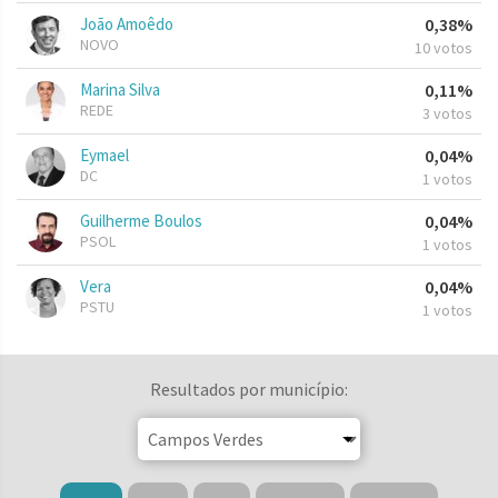
João Amoêdo
0,38%
NOVO
10 votos
Marina Silva
0,11%
REDE
3 votos
Eymael
0,04%
DC
1 votos
Guilherme Boulos
0,04%
PSOL
1 votos
Vera
0,04%
PSTU
1 votos
Resultados por município: