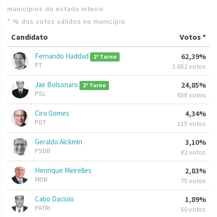
municípios do estado inteiro
* % dos votos válidos no município
Candidato
Votos *
Fernando Haddad
62,39%
2º Turno
PT
1.652 votos
Jair Bolsonaro
24,85%
2º Turno
PSL
658 votos
Ciro Gomes
4,34%
PDT
115 votos
Geraldo Alckmin
3,10%
PSDB
82 votos
Henrique Meirelles
2,83%
MDB
75 votos
Cabo Daciolo
1,89%
PATRI
50 votos