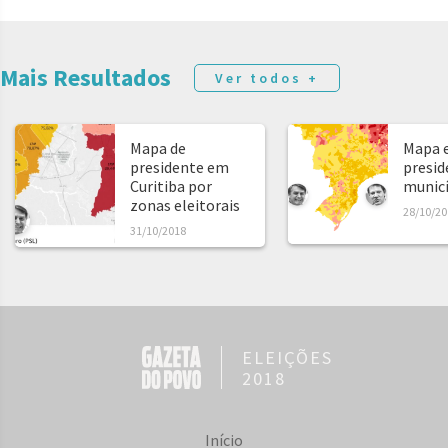
Mais Resultados
Ver todos +
Mapa de
Mapa e
presidente em
presid
Curitiba por
municíp
zonas eleitorais
28/10/20
31/10/2018
ELEIÇÕES
2018
Início