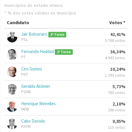
municípios do estado inteiro
* % dos votos válidos no município
Candidato
Votos *
Jair Bolsonaro
42,41%
2º Turno
PSL
5.768 votos
Fernando Haddad
36,34%
2º Turno
PT
4.943 votos
Ciro Gomes
10,24%
PDT
1.393 votos
Geraldo Alckmin
5,73%
PSDB
780 votos
Henrique Meirelles
2,18%
MDB
296 votos
Cabo Daciolo
0,85%
PATRI
115 votos