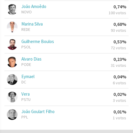
João Amoêdo
0,74%
NOVO
100 votos
Marina Silva
0,68%
REDE
93 votos
Guilherme Boulos
0,53%
PSOL
72 votos
Alvaro Dias
0,23%
PODE
31 votos
Eymael
0,04%
DC
6 votos
Vera
0,02%
PSTU
3 votos
João Goulart Filho
0,01%
PPL
1 votos