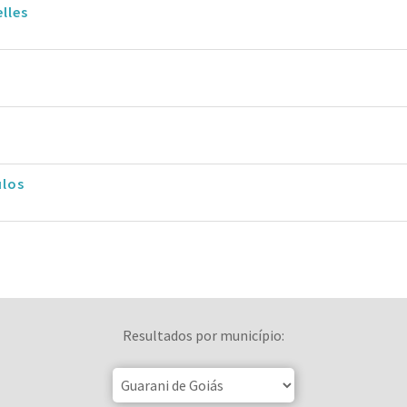
lles
ulos
Resultados por município: