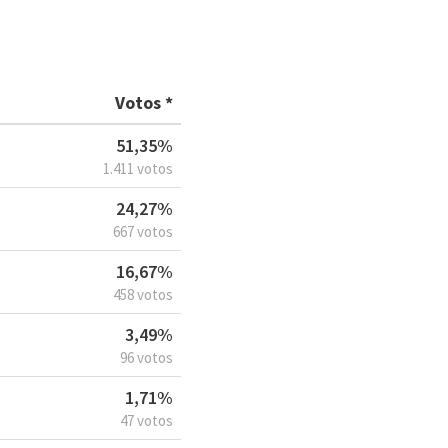
Votos *
51,35%
1.411 votos
24,27%
667 votos
16,67%
458 votos
3,49%
96 votos
1,71%
47 votos