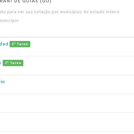
RANI DE GOIÁS (GO)
to para ver sua votação por municípios do estado inteiro
município
ddad
2º Turno
ro
2º Turno
in