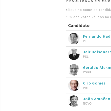
RESULTADOS EM GUA
Clique no nome do candida
* % dos votos válidos no 
Candidato
Fernando Ha
PT
Jair Bolsona
PSL
Geraldo Alckm
PSDB
Ciro Gomes
PDT
João Amoêdo
NOVO