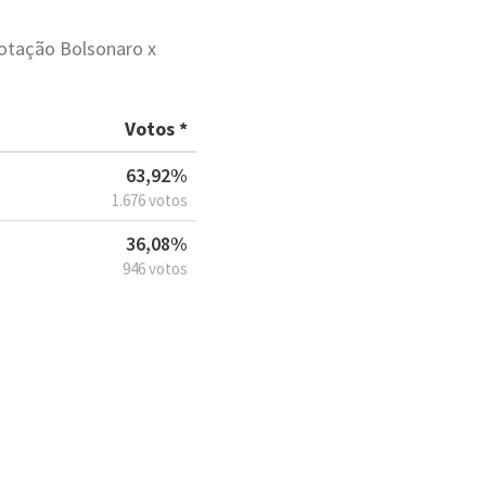
votação Bolsonaro x
Votos *
63,92%
1.676 votos
36,08%
946 votos