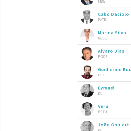
MDB
Cabo Daciolo
PATRI
Marina Silva
REDE
Alvaro Dias
PODE
Guilherme Bo
PSOL
Eymael
DC
Vera
PSTU
João Goulart 
PPL