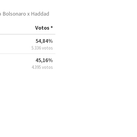
ão Bolsonaro x Haddad
Votos *
54,84%
5.336 votos
45,16%
4.395 votos