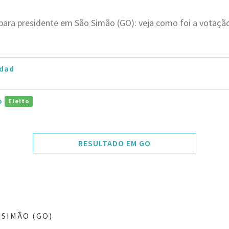
 para presidente em São Simão (GO): veja como foi a votaç
dad
ro
Eleito
RESULTADO EM GO
 SIMÃO (GO)