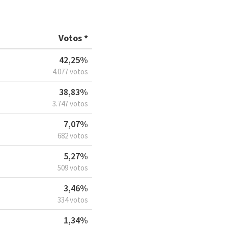
Votos *
42,25%
4.077 votos
38,83%
3.747 votos
7,07%
682 votos
5,27%
509 votos
3,46%
334 votos
1,34%