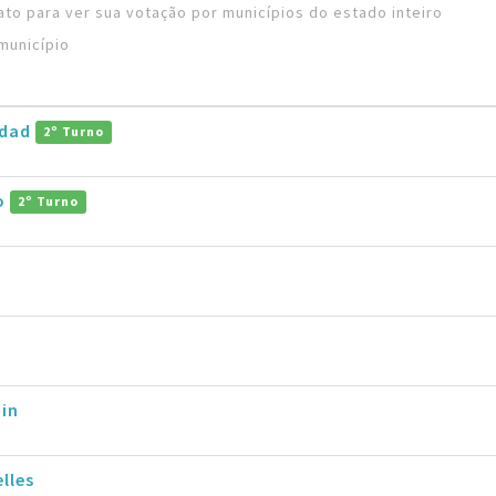
to para ver sua votação por municípios do estado inteiro
município
ddad
2º Turno
ro
2º Turno
in
lles