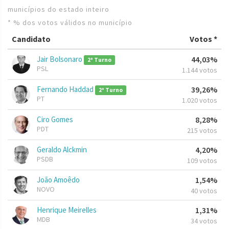
municípios do estado inteiro
* % dos votos válidos no município
Candidato
Votos *
Jair Bolsonaro
44,03%
2º Turno
PSL
1.144 votos
Fernando Haddad
39,26%
2º Turno
PT
1.020 votos
Ciro Gomes
8,28%
PDT
215 votos
Geraldo Alckmin
4,20%
PSDB
109 votos
João Amoêdo
1,54%
NOVO
40 votos
Henrique Meirelles
1,31%
MDB
34 votos