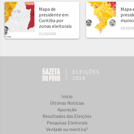
Mapa de
Mapa e
presidente em
presid
Curitiba por
municíp
zonas eleitorais
28/10/20
31/10/2018
ELEIÇÕES
2018
Início
Últimas Notícias
Apuração
Resultados das Eleições
Pesquisas Eleitorais
Verdade ou mentira?