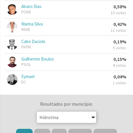
Alvaro Dias
0,58%
PODE
15 votos
Marina Silva
0,42%
REDE
11 votos
Cabo Daciolo
0,19%
PATRI
5 votos
Guilherme Boulos
0,15%
PSOL
4 votos
Eymael
0,04%
DC
1 votos
Resultados por município: