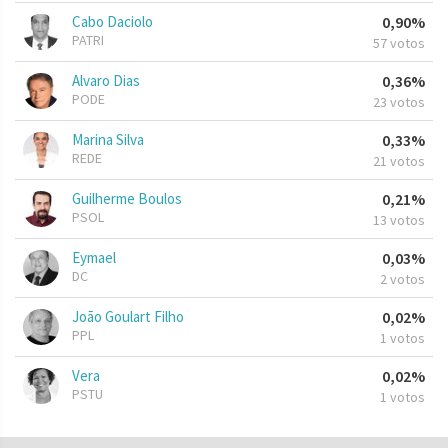
Cabo Daciolo
0,90%
PATRI
57 votos
Alvaro Dias
0,36%
PODE
23 votos
Marina Silva
0,33%
REDE
21 votos
Guilherme Boulos
0,21%
PSOL
13 votos
Eymael
0,03%
DC
2 votos
João Goulart Filho
0,02%
PPL
1 votos
Vera
0,02%
PSTU
1 votos