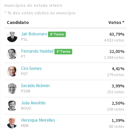
municípios do estado inteiro
* % dos votos válidos no município
Candidato
Votos *
Jair Bolsonaro
63,79%
2º Turno
PSL
4.033 votos
Fernando Haddad
22,05%
2º Turno
PT
1.394 votos
Ciro Gomes
4,41%
PDT
279 votos
Geraldo Alckmin
3,99%
PSDB
252 votos
João Amoêdo
2,50%
NOVO
158 votos
Henrique Meirelles
1,39%
MDB
88 votos