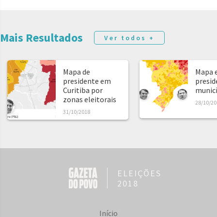
Mais Resultados
Ver todos +
Mapa de
Mapa e
presidente em
presid
Curitiba por
municíp
zonas eleitorais
28/10/20
31/10/2018
ELEIÇÕES
2018
Início