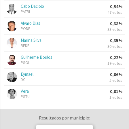
Cabo Daciolo
0,54%
PATRI
47 votos
Alvaro Dias
0,38%
PODE
33 votos
Marina Silva
0,35%
REDE
30 votos
Guilherme Boulos
0,22%
PSOL
19 votos
Eymael
0,06%
DC
5 votos
Vera
0,01%
PSTU
1 votos
Resultados por município: