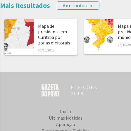
Mais Resultados
Ver todos +
Mapa de
Mapa e
presidente em
presid
Curitiba por
municíp
zonas eleitorais
28/10/20
31/10/2018
ELEIÇÕES
2018
Início
Últimas Notícias
Apuração
Resultados das Eleições