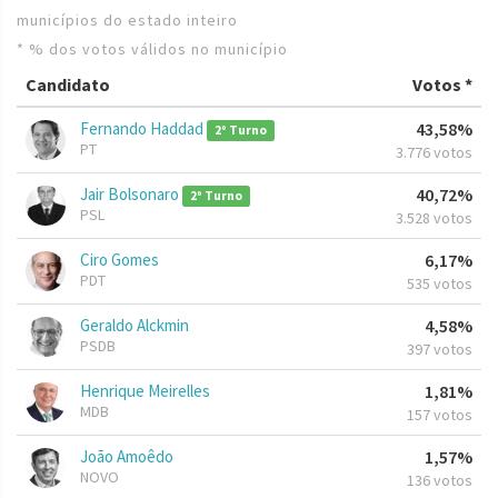
municípios do estado inteiro
* % dos votos válidos no município
Candidato
Votos *
Fernando Haddad
43,58%
2º Turno
PT
3.776 votos
Jair Bolsonaro
40,72%
2º Turno
PSL
3.528 votos
Ciro Gomes
6,17%
PDT
535 votos
Geraldo Alckmin
4,58%
PSDB
397 votos
Henrique Meirelles
1,81%
MDB
157 votos
João Amoêdo
1,57%
NOVO
136 votos