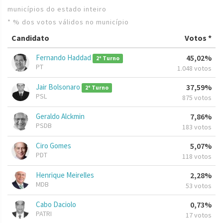
municípios do estado inteiro
* % dos votos válidos no município
Candidato
Votos *
Fernando Haddad
45,02%
2º Turno
PT
1.048 votos
Jair Bolsonaro
37,59%
2º Turno
PSL
875 votos
Geraldo Alckmin
7,86%
PSDB
183 votos
Ciro Gomes
5,07%
PDT
118 votos
Henrique Meirelles
2,28%
MDB
53 votos
Cabo Daciolo
0,73%
PATRI
17 votos