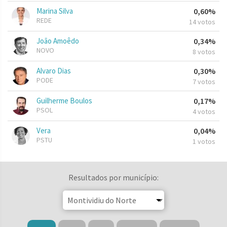
Marina Silva
0,60%
REDE
14 votos
João Amoêdo
0,34%
NOVO
8 votos
Alvaro Dias
0,30%
PODE
7 votos
Guilherme Boulos
0,17%
PSOL
4 votos
Vera
0,04%
PSTU
1 votos
Resultados por município: