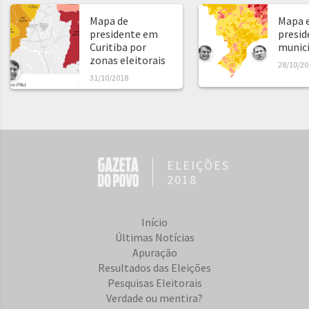
Mapa de
Mapa e
presidente em
presid
Curitiba por
municíp
zonas eleitorais
28/10/20
31/10/2018
ELEIÇÕES
2018
Início
Últimas Notícias
Apuração
Resultados das Eleições
Pesquisas Eleitorais
Verdade ou mentira?