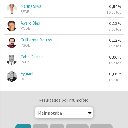
Marina Silva
0,94%
REDE
16 votos
Alvaro Dias
0,18%
PODE
3 votos
Guilherme Boulos
0,12%
PSOL
2 votos
Cabo Daciolo
0,06%
PATRI
1 votos
Eymael
0,06%
DC
1 votos
Resultados por município: