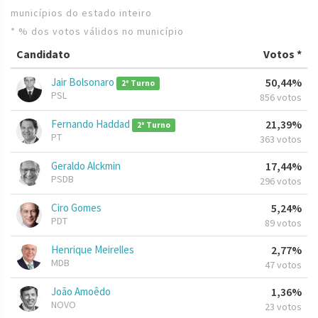
municípios do estado inteiro
* % dos votos válidos no município
Candidato
Votos *
Jair Bolsonaro
50,44%
2º Turno
PSL
856 votos
Fernando Haddad
21,39%
2º Turno
PT
363 votos
Geraldo Alckmin
17,44%
PSDB
296 votos
Ciro Gomes
5,24%
PDT
89 votos
Henrique Meirelles
2,77%
MDB
47 votos
João Amoêdo
1,36%
NOVO
23 votos