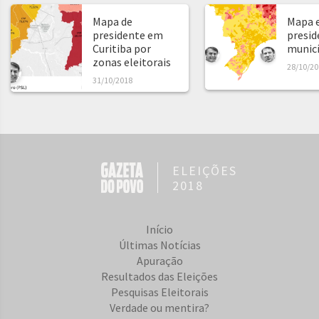
Mapa de
Mapa e
presidente em
presid
Curitiba por
municíp
zonas eleitorais
28/10/20
31/10/2018
ELEIÇÕES
2018
Início
Últimas Notícias
Apuração
Resultados das Eleições
Pesquisas Eleitorais
Verdade ou mentira?