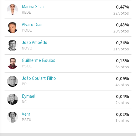
Marina Silva
0,47%
REDE
22 votos
Alvaro Dias
0,43%
PODE
20 votos
João Amoêdo
0,24%
NOVO
11 votos
Guilherme Boulos
0,13%
PSOL
6 votos
João Goulart Filho
0,09%
PPL
4 votos
Eymael
0,04%
DC
2 votos
Vera
0,02%
PSTU
1 votos