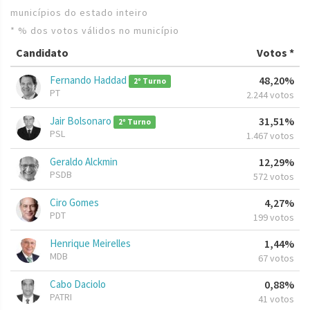
municípios do estado inteiro
* % dos votos válidos no município
Candidato
Votos *
Fernando Haddad
48,20%
2º Turno
PT
2.244 votos
Jair Bolsonaro
31,51%
2º Turno
PSL
1.467 votos
Geraldo Alckmin
12,29%
PSDB
572 votos
Ciro Gomes
4,27%
PDT
199 votos
Henrique Meirelles
1,44%
MDB
67 votos
Cabo Daciolo
0,88%
PATRI
41 votos