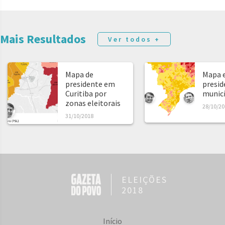
Mais Resultados
Ver todos +
Mapa de
Mapa e
presidente em
presid
Curitiba por
municíp
zonas eleitorais
28/10/20
31/10/2018
ELEIÇÕES
2018
Início