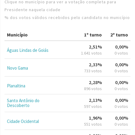
Clique no município para ver a votação completa para
Presidente naquela cidade
% dos votos válidos recebidos pelo candidato no município
Município
1º turno
2º turno
2,51%
0,00%
Águas Lindas de Goiás
1.641 votos
0 votos
2,33%
0,00%
Novo Gama
733 votos
0 votos
2,28%
0,00%
Planaltina
896 votos
0 votos
2,13%
0,00%
Santo Antônio do
Descoberto
597 votos
0 votos
1,96%
0,00%
Cidade Ocidental
551 votos
0 votos