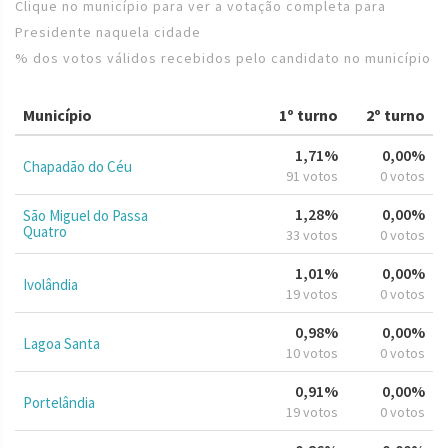
Clique no município para ver a votação completa para
Presidente naquela cidade
% dos votos válidos recebidos pelo candidato no município
Município
1º turno
2º turno
1,71%
0,00%
Chapadão do Céu
91 votos
0 votos
1,28%
0,00%
São Miguel do Passa
Quatro
33 votos
0 votos
1,01%
0,00%
Ivolândia
19 votos
0 votos
0,98%
0,00%
Lagoa Santa
10 votos
0 votos
0,91%
0,00%
Portelândia
19 votos
0 votos