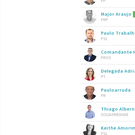
PP
Major Araujo
PRP
Paulo Trabal
PSL
Comandante H
PROS
Delegada Adri
PT
Pauloarruda
PR
Thiago Alber
SOLIDARIEDADE
Keithe Amori
PSL