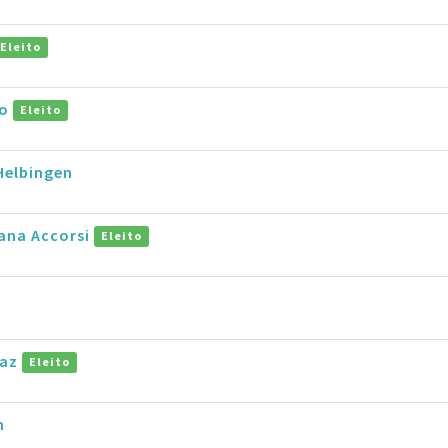
Eleito
ho
Eleito
elbingen
ana Accorsi
Eleito
naz
Eleito
m