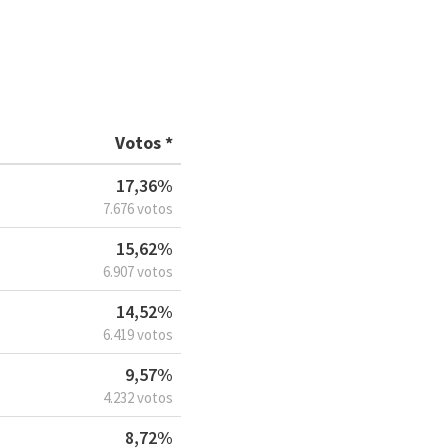
Votos *
17,36%
7.676 votos
15,62%
6.907 votos
14,52%
6.419 votos
9,57%
4.232 votos
8,72%