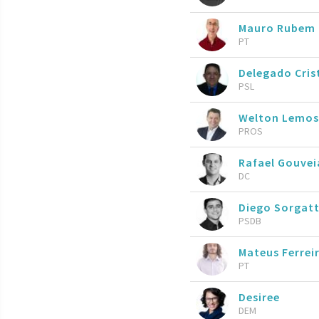
Mauro Rubem
PT
Delegado Cris
PSL
Welton Lemos
PROS
Rafael Gouve
DC
Diego Sorgat
PSDB
Mateus Ferrei
PT
Desiree
DEM