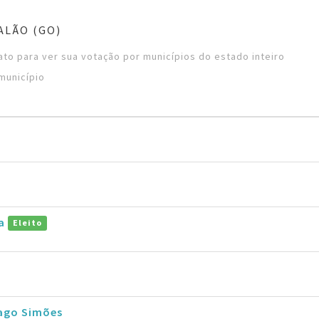
ALÃO (GO)
to para ver sua votação por municípios do estado inteiro
município
ba
Eleito
iago Simões