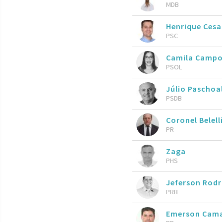
MDB
Henrique Ces
PSC
Camila Camp
PSOL
Júlio Paschoa
PSDB
Coronel Belell
PR
Zaga
PHS
Jeferson Rod
PRB
Emerson Cam