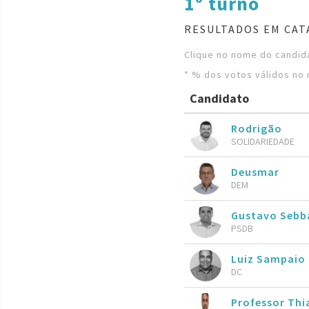
1º turno
RESULTADOS EM CAT
Clique no nome do candida
* % dos votos válidos no 
Candidato
Rodrigão
SOLIDARIEDADE
Deusmar
DEM
Gustavo Seb
PSDB
Luiz Sampaio
DC
Professor Th