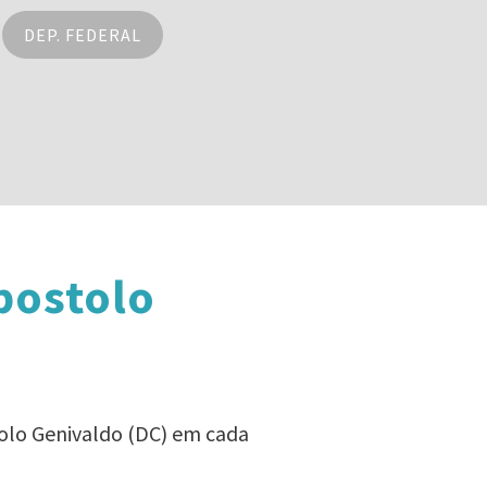
DEP. FEDERAL
postolo
tolo Genivaldo (DC) em cada