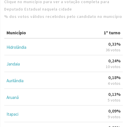
Clique no município para ver a votação completa para
Deputado Estadual naquela cidade
% dos votos válidos recebidos pelo candidato no município
Município
1º turno
0,33%
Hidrolândia
36 votos
0,24%
Jandaia
10 votos
0,18%
Aurilândia
4 votos
0,13%
Aruanã
5 votos
0,09%
Itapaci
9 votos