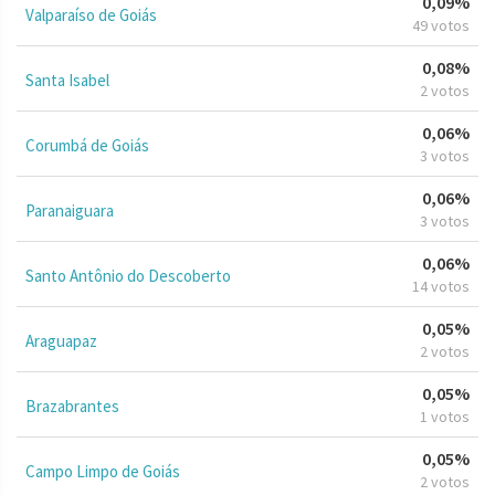
0,09%
Valparaíso de Goiás
49 votos
0,08%
Santa Isabel
2 votos
0,06%
Corumbá de Goiás
3 votos
0,06%
Paranaiguara
3 votos
0,06%
Santo Antônio do Descoberto
14 votos
0,05%
Araguapaz
2 votos
0,05%
Brazabrantes
1 votos
0,05%
Campo Limpo de Goiás
2 votos