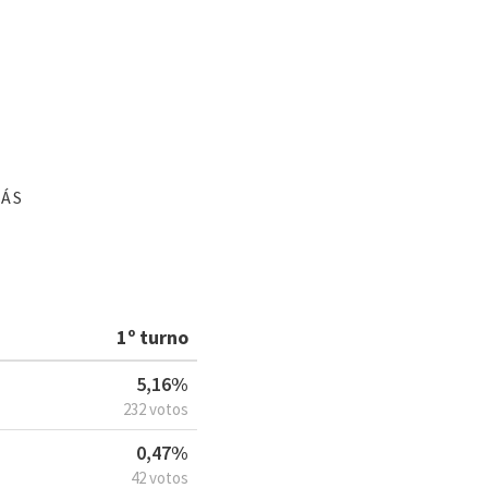
IÁS
1º turno
5,16%
232 votos
0,47%
42 votos