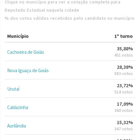
Clique no município para ver a votação completa para
Deputado Estadual naquela cidade
% dos votos válidos recebidos pelo candidato no município
Município
1º turno
35,88%
Cachoeira de Goiás
451 votos
28,38%
Nova Iguaçu de Goiás
583 votos
23,72%
Urutaí
514 votos
17,09%
Caldazinha
360 votos
15,32%
Aurilândia
347 votos