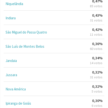
0,47%
Niquelândia
85 votos
0,43%
Indiara
31 votos
0,42%
São Miguel do Passa Quatro
11 votos
0,36%
São Luís de Montes Belos
60 votos
0,34%
Jandaia
14 votos
0,32%
Jussara
31 votos
0,32%
Nova América
5 votos
0,30%
Ipiranga de Goiás
6 votos