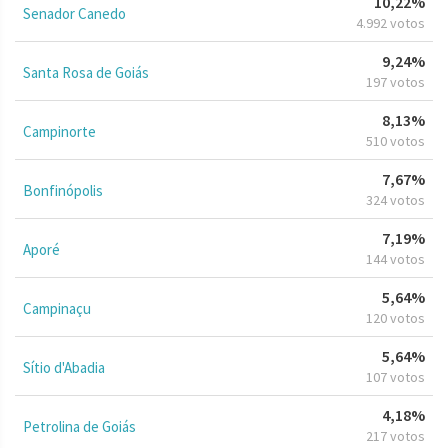
10,22%
Senador Canedo
4.992 votos
9,24%
Santa Rosa de Goiás
197 votos
8,13%
Campinorte
510 votos
7,67%
Bonfinópolis
324 votos
7,19%
Aporé
144 votos
5,64%
Campinaçu
120 votos
5,64%
Sítio d'Abadia
107 votos
4,18%
Petrolina de Goiás
217 votos