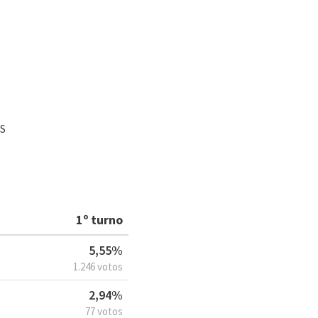
S
1º turno
5,55%
1.246 votos
2,94%
77 votos