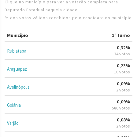
Clique no município para ver a votação completa para
Deputado Estadual naquela cidade
% dos votos válidos recebidos pelo candidato no município
Município
1º turno
0,32%
Rubiataba
34 votos
0,23%
Araguapaz
10 votos
0,09%
Avelinópolis
2 votos
0,09%
Goiânia
580 votos
0,08%
Varjão
2 votos