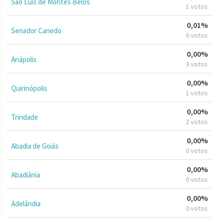
São Luís de Montes Belos
1 votos
0,01%
Senador Canedo
6 votos
0,00%
Anápolis
3 votos
0,00%
Quirinópolis
1 votos
0,00%
Trindade
2 votos
0,00%
Abadia de Goiás
0 votos
0,00%
Abadiânia
0 votos
0,00%
Adelândia
0 votos