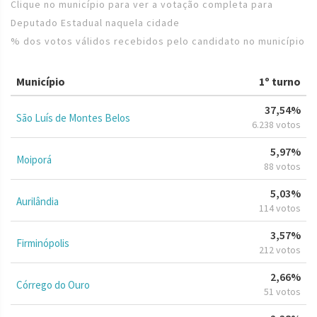
Clique no município para ver a votação completa para
Deputado Estadual naquela cidade
% dos votos válidos recebidos pelo candidato no município
Município
1º turno
37,54%
São Luís de Montes Belos
6.238 votos
5,97%
Moiporá
88 votos
5,03%
Aurilândia
114 votos
3,57%
Firminópolis
212 votos
2,66%
Córrego do Ouro
51 votos