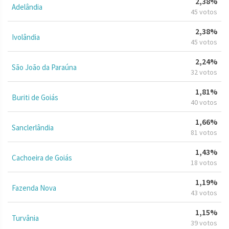
2,38%
Adelândia
45 votos
2,38%
Ivolândia
45 votos
2,24%
São João da Paraúna
32 votos
1,81%
Buriti de Goiás
40 votos
1,66%
Sanclerlândia
81 votos
1,43%
Cachoeira de Goiás
18 votos
1,19%
Fazenda Nova
43 votos
1,15%
Turvânia
39 votos