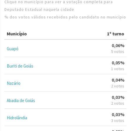
Clique no município para ver a votação completa para
Deputado Estadual naquela cidade
% dos votos válidos recebidos pelo candidato no município
Município
1º turno
0,06%
Guapó
5 votos
0,05%
Buriti de Goiás
1 votos
0,04%
Nazário
2 votos
0,03%
Abadia de Goiás
2 votos
0,03%
Hidrolândia
3 votos