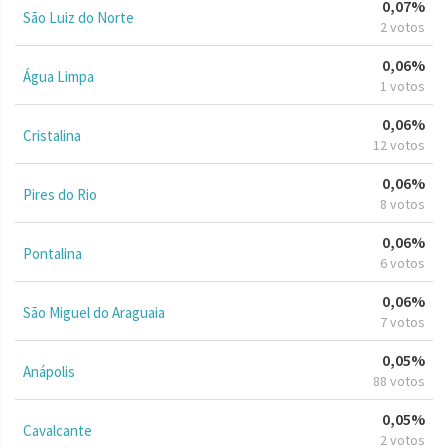
0,07%
São Luiz do Norte
2 votos
0,06%
Água Limpa
1 votos
0,06%
Cristalina
12 votos
0,06%
Pires do Rio
8 votos
0,06%
Pontalina
6 votos
0,06%
São Miguel do Araguaia
7 votos
0,05%
Anápolis
88 votos
0,05%
Cavalcante
2 votos