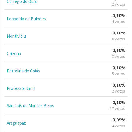
Córrego do Ouro
2 votos
0,10%
Leopoldo de Bulhões
4 votos
0,10%
Montividiu
6 votos
0,10%
Orizona
8 votos
0,10%
Petrolina de Goiás
5 votos
0,10%
Professor Jamil
2 votos
0,10%
São Luís de Montes Belos
17 votos
0,09%
Araguapaz
4 votos