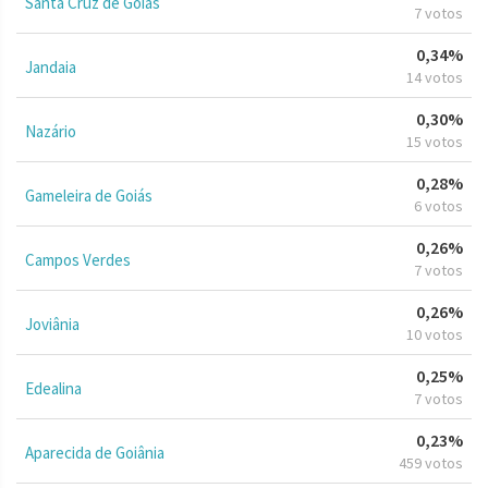
Santa Cruz de Goiás
7 votos
0,34%
Jandaia
14 votos
0,30%
Nazário
15 votos
0,28%
Gameleira de Goiás
6 votos
0,26%
Campos Verdes
7 votos
0,26%
Joviânia
10 votos
0,25%
Edealina
7 votos
0,23%
Aparecida de Goiânia
459 votos