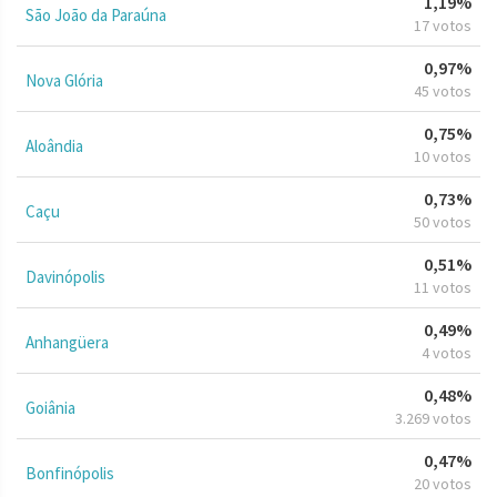
1,19%
São João da Paraúna
17 votos
0,97%
Nova Glória
45 votos
0,75%
Aloândia
10 votos
0,73%
Caçu
50 votos
0,51%
Davinópolis
11 votos
0,49%
Anhangüera
4 votos
0,48%
Goiânia
3.269 votos
0,47%
Bonfinópolis
20 votos