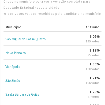
Clique no município para ver a votação completa para
Deputado Estadual naquela cidade
% dos votos válidos recebidos pelo candidato no município
Município
1º turno
6,08%
São Miguel do Passa Quatro
159 votos
3,19%
Novo Planalto
75 votos
1,50%
Vianópolis
108 votos
1,21%
São Simão
106 votos
1,20%
Santa Bárbara de Goiás
47 votos