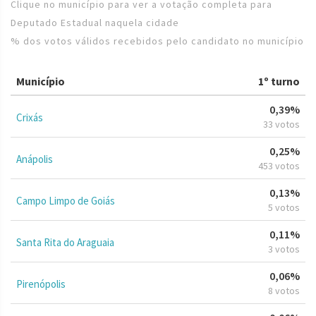
Clique no município para ver a votação completa para
Deputado Estadual naquela cidade
% dos votos válidos recebidos pelo candidato no município
Município
1º turno
0,39%
Crixás
33 votos
0,25%
Anápolis
453 votos
0,13%
Campo Limpo de Goiás
5 votos
0,11%
Santa Rita do Araguaia
3 votos
0,06%
Pirenópolis
8 votos