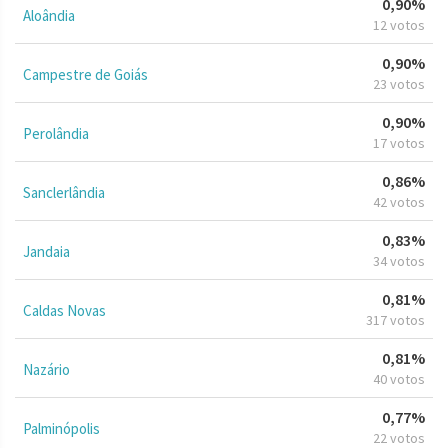
0,90%
Aloândia
12 votos
0,90%
Campestre de Goiás
23 votos
0,90%
Perolândia
17 votos
0,86%
Sanclerlândia
42 votos
0,83%
Jandaia
34 votos
0,81%
Caldas Novas
317 votos
0,81%
Nazário
40 votos
0,77%
Palminópolis
22 votos