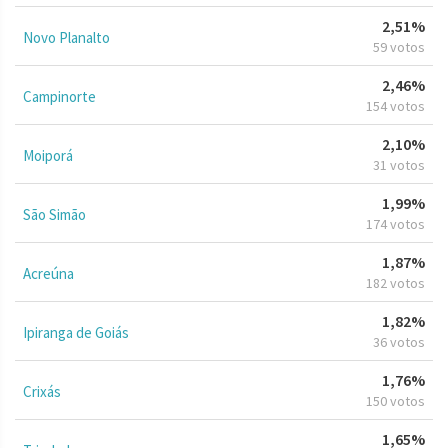
2,51%
Novo Planalto
59 votos
2,46%
Campinorte
154 votos
2,10%
Moiporá
31 votos
1,99%
São Simão
174 votos
1,87%
Acreúna
182 votos
1,82%
Ipiranga de Goiás
36 votos
1,76%
Crixás
150 votos
1,65%