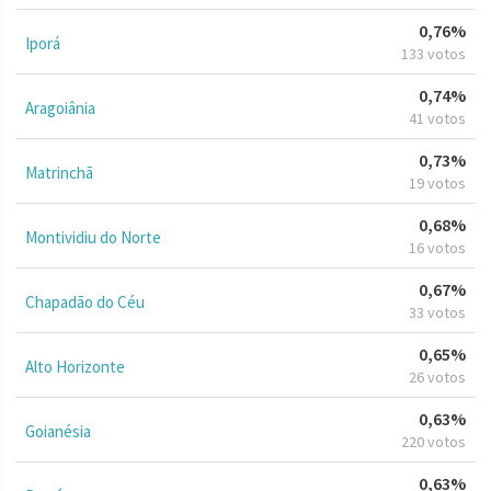
0,76%
Iporá
133 votos
0,74%
Aragoiânia
41 votos
0,73%
Matrinchã
19 votos
0,68%
Montividiu do Norte
16 votos
0,67%
Chapadão do Céu
33 votos
0,65%
Alto Horizonte
26 votos
0,63%
Goianésia
220 votos
0,63%