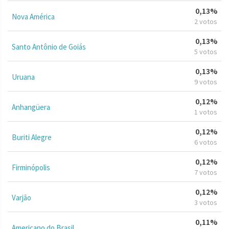
0,13%
Nova América
2 votos
0,13%
Santo Antônio de Goiás
5 votos
0,13%
Uruana
9 votos
0,12%
Anhangüera
1 votos
0,12%
Buriti Alegre
6 votos
0,12%
Firminópolis
7 votos
0,12%
Varjão
3 votos
0,11%
Americano do Brasil