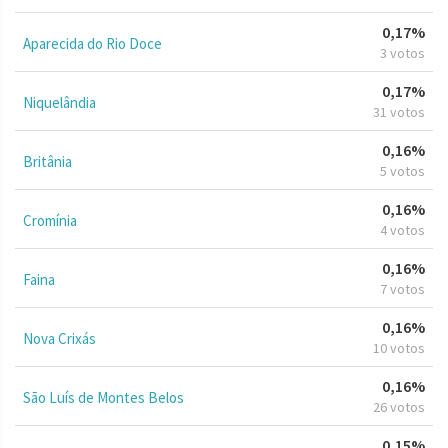
0,17%
Aparecida do Rio Doce
3 votos
0,17%
Niquelândia
31 votos
0,16%
Britânia
5 votos
0,16%
Cromínia
4 votos
0,16%
Faina
7 votos
0,16%
Nova Crixás
10 votos
0,16%
São Luís de Montes Belos
26 votos
0,15%