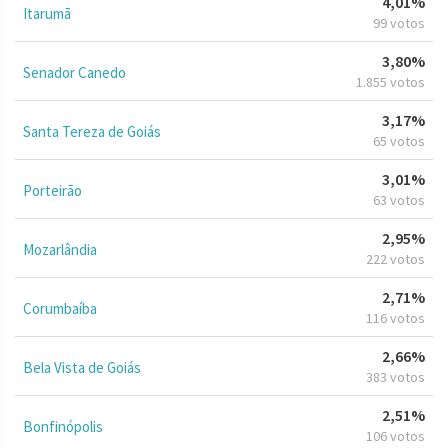
4,01%
Itarumã
99 votos
3,80%
Senador Canedo
1.855 votos
3,17%
Santa Tereza de Goiás
65 votos
3,01%
Porteirão
63 votos
2,95%
Mozarlândia
222 votos
2,71%
Corumbaíba
116 votos
2,66%
Bela Vista de Goiás
383 votos
2,51%
Bonfinópolis
106 votos