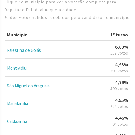
Clique no município para ver a votação completa para
Deputado Estadual naquela cidade
% dos votos válidos recebidos pelo candidato no município
Município
1º turno
6,89%
Palestina de Goiás
157 votos
4,93%
Montividiu
295 votos
4,79%
São Miguel do Araguaia
590 votos
4,55%
Maurilândia
224 votos
4,46%
Caldazinha
94 votos