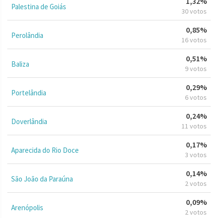
1,32%
Palestina de Goiás
30 votos
0,85%
Perolândia
16 votos
0,51%
Baliza
9 votos
0,29%
Portelândia
6 votos
0,24%
Doverlândia
11 votos
0,17%
Aparecida do Rio Doce
3 votos
0,14%
São João da Paraúna
2 votos
0,09%
Arenópolis
2 votos