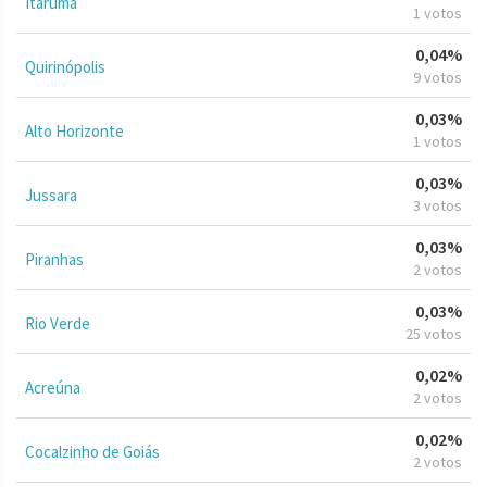
Itarumã
1 votos
0,04%
Quirinópolis
9 votos
0,03%
Alto Horizonte
1 votos
0,03%
Jussara
3 votos
0,03%
Piranhas
2 votos
0,03%
Rio Verde
25 votos
0,02%
Acreúna
2 votos
0,02%
Cocalzinho de Goiás
2 votos