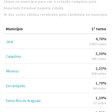
Clique no município para ver a votação completa para
Deputado Estadual naquela cidade
% dos votos válidos recebidos pelo candidato no município
Município
1º turno
4,76%
Jataí
2.050 votos
3,30%
Caiapônia
295 votos
2,33%
Mineiros
628 votos
1,70%
Serranópolis
64 votos
1,39%
Santa Rita do Araguaia
37 votos