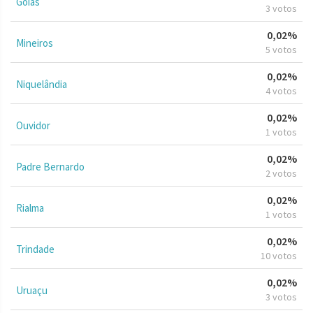
Goiás
3 votos
0,02%
Mineiros
5 votos
0,02%
Niquelândia
4 votos
0,02%
Ouvidor
1 votos
0,02%
Padre Bernardo
2 votos
0,02%
Rialma
1 votos
0,02%
Trindade
10 votos
0,02%
Uruaçu
3 votos