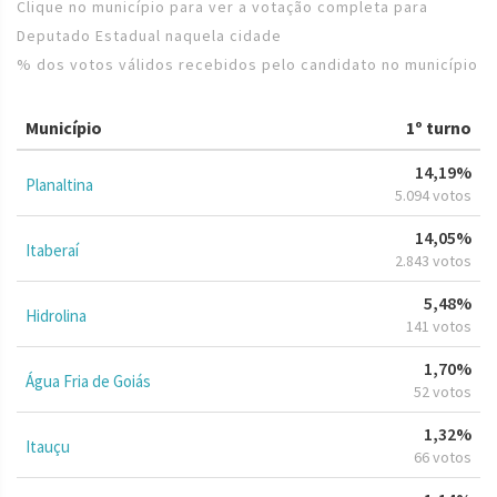
Clique no município para ver a votação completa para
Deputado Estadual naquela cidade
% dos votos válidos recebidos pelo candidato no município
Município
1º turno
14,19%
Planaltina
5.094 votos
14,05%
Itaberaí
2.843 votos
5,48%
Hidrolina
141 votos
1,70%
Água Fria de Goiás
52 votos
1,32%
Itauçu
66 votos