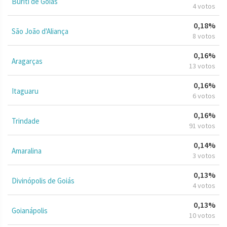
Buriti de Goiás
4 votos
0,18%
São João d'Aliança
8 votos
0,16%
Aragarças
13 votos
0,16%
Itaguaru
6 votos
0,16%
Trindade
91 votos
0,14%
Amaralina
3 votos
0,13%
Divinópolis de Goiás
4 votos
0,13%
Goianápolis
10 votos