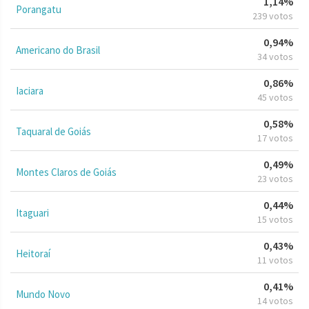
1,14%
Porangatu
239 votos
0,94%
Americano do Brasil
34 votos
0,86%
Iaciara
45 votos
0,58%
Taquaral de Goiás
17 votos
0,49%
Montes Claros de Goiás
23 votos
0,44%
Itaguari
15 votos
0,43%
Heitoraí
11 votos
0,41%
Mundo Novo
14 votos