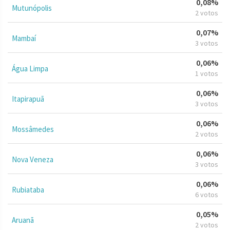
0,08%
Mutunópolis
2 votos
0,07%
Mambaí
3 votos
0,06%
Água Limpa
1 votos
0,06%
Itapirapuã
3 votos
0,06%
Mossâmedes
2 votos
0,06%
Nova Veneza
3 votos
0,06%
Rubiataba
6 votos
0,05%
Aruanã
2 votos