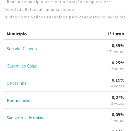
Clique no município para ver a votação completa para
Deputado Estadual naquela cidade
% dos votos válidos recebidos pelo candidato no município
Município
1º turno
0,35%
Senador Canedo
171 votos
0,25%
Guarani de Goiás
7 votos
0,19%
Caldazinha
4 votos
0,07%
Bonfinópolis
3 votos
0,05%
Santa Cruz de Goiás
1 votos