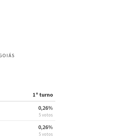
GOIÁS
1º turno
0,26%
5 votos
0,26%
5 votos