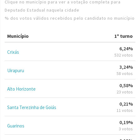
Clique no município para ver a votação completa para
Deputado Estadual naquela cidade
% dos votos válidos recebidos pelo candidato no município
Município
1º turno
6,24%
Crixás
532 votos
3,24%
Uirapuru
58 votos
0,58%
Alto Horizonte
23 votos
0,21%
Santa Terezinha de Goiás
11 votos
0,19%
Guarinos
3 votos