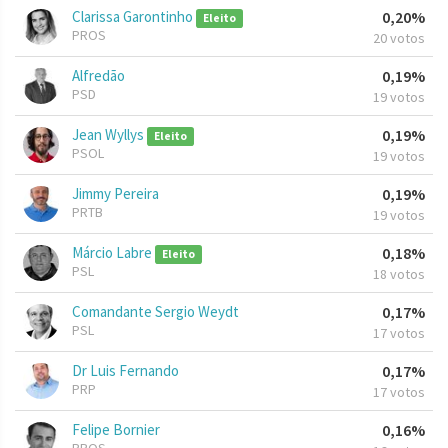
Clarissa Garontinho
0,20%
Eleito
PROS
20 votos
Alfredão
0,19%
PSD
19 votos
Jean Wyllys
0,19%
Eleito
PSOL
19 votos
Jimmy Pereira
0,19%
PRTB
19 votos
Márcio Labre
0,18%
Eleito
PSL
18 votos
Comandante Sergio Weydt
0,17%
PSL
17 votos
Dr Luis Fernando
0,17%
PRP
17 votos
Felipe Bornier
0,16%