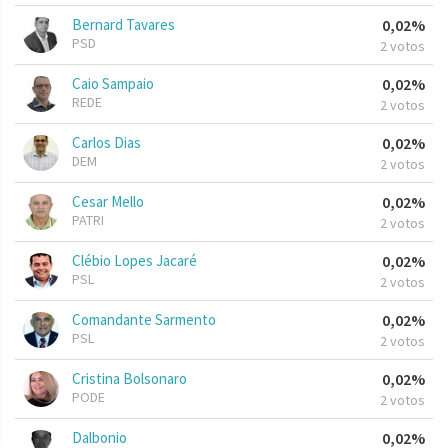
Bernard Tavares
0,02%
PSD
2 votos
Caio Sampaio
0,02%
REDE
2 votos
Carlos Dias
0,02%
DEM
2 votos
Cesar Mello
0,02%
PATRI
2 votos
Clébio Lopes Jacaré
0,02%
PSL
2 votos
Comandante Sarmento
0,02%
PSL
2 votos
Cristina Bolsonaro
0,02%
PODE
2 votos
Dalbonio
0,02%