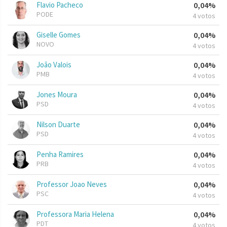
Flavio Pacheco
0,04%
PODE
4 votos
Giselle Gomes
0,04%
NOVO
4 votos
João Valois
0,04%
PMB
4 votos
Jones Moura
0,04%
PSD
4 votos
Nilson Duarte
0,04%
PSD
4 votos
Penha Ramires
0,04%
PRB
4 votos
Professor Joao Neves
0,04%
PSC
4 votos
Professora Maria Helena
0,04%
PDT
4 votos