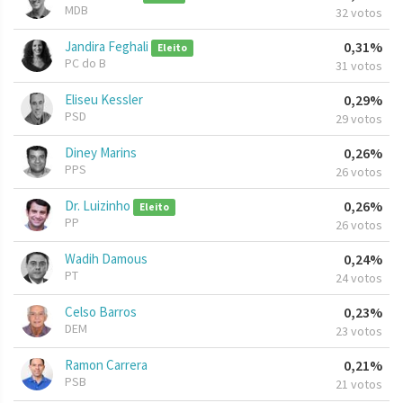
MDB
32 votos
Jandira Feghali
0,31%
Eleito
PC do B
31 votos
Eliseu Kessler
0,29%
PSD
29 votos
Diney Marins
0,26%
PPS
26 votos
Dr. Luizinho
0,26%
Eleito
PP
26 votos
Wadih Damous
0,24%
PT
24 votos
Celso Barros
0,23%
DEM
23 votos
Ramon Carrera
0,21%
PSB
21 votos