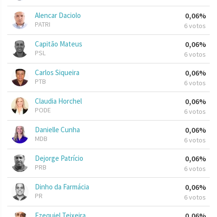
Alencar Daciolo
0,06%
PATRI
6 votos
Capitão Mateus
0,06%
PSL
6 votos
Carlos Siqueira
0,06%
PTB
6 votos
Claudia Horchel
0,06%
PODE
6 votos
Danielle Cunha
0,06%
MDB
6 votos
Dejorge Patrício
0,06%
PRB
6 votos
Dinho da Farmácia
0,06%
PR
6 votos
Ezequiel Teixeira
0,06%