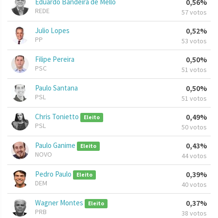
Eduardo Bandeira de Mello
0,56%
REDE
57 votos
Julio Lopes
0,52%
PP
53 votos
Filipe Pereira
0,50%
PSC
51 votos
Paulo Santana
0,50%
PSL
51 votos
Chris Tonietto
0,49%
Eleito
PSL
50 votos
Paulo Ganime
0,43%
Eleito
NOVO
44 votos
Pedro Paulo
0,39%
Eleito
DEM
40 votos
Wagner Montes
0,37%
Eleito
PRB
38 votos