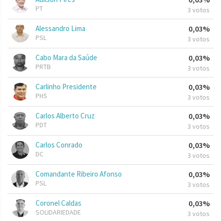
PT
3 votos
Alessandro Lima
0,03%
PSL
3 votos
Cabo Mara da Saúde
0,03%
PRTB
3 votos
Carlinho Presidente
0,03%
PHS
3 votos
Carlos Alberto Cruz
0,03%
PDT
3 votos
Carlos Conrado
0,03%
DC
3 votos
Comandante Ribeiro Afonso
0,03%
PSL
3 votos
Coronel Caldas
0,03%
SOLIDARIEDADE
3 votos