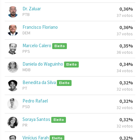
Dr. Zaluar
0,36%
PTB
37 votos
Francisco Floriano
0,36%
DEM
37 votos
Marcelo Calero
0,35%
Eleito
PPS
36 votos
Daniela do Waguinho
0,34%
Eleito
MDB
34 votos
Benedita da Silva
0,32%
Eleito
PT
32 votos
Pedro Rafael
0,32%
PSD
32 votos
Soraya Santos
0,32%
Eleito
PR
32 votos
Vinícius Farah
0,32%
Eleito