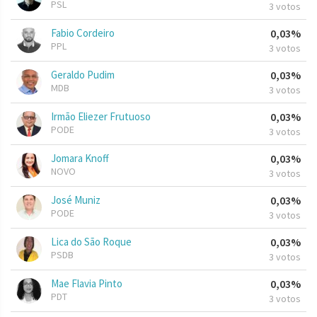
PSL
3 votos
Fabio Cordeiro
0,03%
PPL
3 votos
Geraldo Pudim
0,03%
MDB
3 votos
Irmão Eliezer Frutuoso
0,03%
PODE
3 votos
Jomara Knoff
0,03%
NOVO
3 votos
José Muniz
0,03%
PODE
3 votos
Lica do São Roque
0,03%
PSDB
3 votos
Mae Flavia Pinto
0,03%
PDT
3 votos