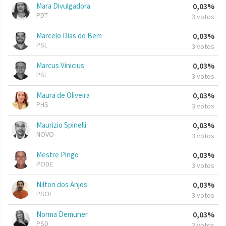
Mara Divulgadora
0,03%
PDT
3 votos
Marcelo Dias do Bem
0,03%
PSL
3 votos
Marcus Vinicius
0,03%
PSL
3 votos
Maura de Oliveira
0,03%
PHS
3 votos
Maurizio Spinelli
0,03%
NOVO
3 votos
Mestre Pingo
0,03%
PODE
3 votos
Nilton dos Anjos
0,03%
PSOL
3 votos
Norma Demuner
0,03%
PSD
3 votos