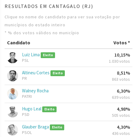
RESULTADOS EM CANTAGALO (RJ)
Clique no nome do candidato para ver sua votação por
municípios do estado inteiro
* % dos votos válidos no município
Candidato
Votos *
Luiz Lima
10,15%
Eleito
PSL
1.030 votos
Altineu Cortes
8,51%
Eleito
PR
863 votos
Walney Rocha
6,30%
PATRI
639 votos
Hugo Leal
4,98%
Eleito
PSD
505 votos
Glauber Braga
4,30%
Eleito
PSOL
436 votos