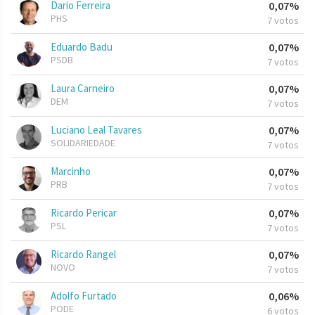
Dario Ferreira
0,07%
PHS
7 votos
Eduardo Badu
0,07%
PSDB
7 votos
Laura Carneiro
0,07%
DEM
7 votos
Luciano Leal Tavares
0,07%
SOLIDARIEDADE
7 votos
Marcinho
0,07%
PRB
7 votos
Ricardo Pericar
0,07%
PSL
7 votos
Ricardo Rangel
0,07%
NOVO
7 votos
Adolfo Furtado
0,06%
PODE
6 votos