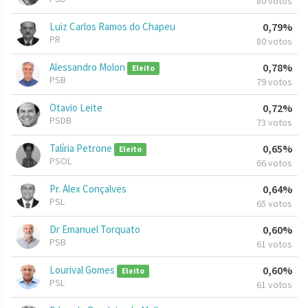
80 votos
Luiz Carlos Ramos do Chapeu
0,79%
PR
80 votos
Alessandro Molon
0,78%
Eleito
PSB
79 votos
Otavio Leite
0,72%
PSDB
73 votos
Talíria Petrone
0,65%
Eleito
PSOL
66 votos
Pr. Alex Conçalves
0,64%
PSL
65 votos
Dr Emanuel Torquato
0,60%
PSB
61 votos
Lourival Gomes
0,60%
Eleito
PSL
61 votos