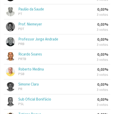
Paulão da Saude
0,03%
PT
3 votos
Prof. Niemeyer
0,03%
PDT
3 votos
Professor Jorge Andrade
0,03%
PRB
3 votos
Ricardo Soares
0,03%
PRTB
3 votos
Roberto Medina
0,03%
PSB
3 votos
Simone Clara
0,03%
PR
3 votos
Sub Oficial Bonifácio
0,03%
PSL
3 votos