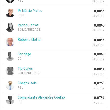
PSL
8 votos
Pr Márcio Matos
0,08%
REDE
8 votos
Rachel Ferraz
0,08%
SOLIDARIEDADE
8 votos
Roberto Motta
0,08%
PSC
8 votos
Santiago
0,08%
DC
8 votos
Tio Carlos
0,08%
SOLIDARIEDADE
8 votos
Chagas Bola
0,07%
PSL
7 votos
Comandante Alexandre Coelho
0,07%
PR
7 votos