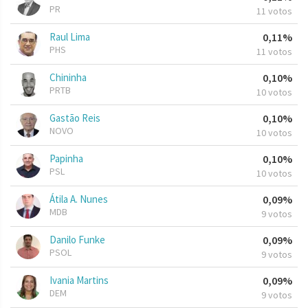
PR
11 votos
Raul Lima
0,11%
PHS
11 votos
Chininha
0,10%
PRTB
10 votos
Gastão Reis
0,10%
NOVO
10 votos
Papinha
0,10%
PSL
10 votos
Átila A. Nunes
0,09%
MDB
9 votos
Danilo Funke
0,09%
PSOL
9 votos
Ivania Martins
0,09%
DEM
9 votos