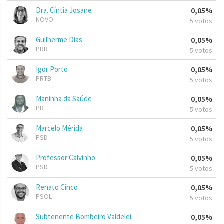
Dra. Cíntia Josane
0,05%
NOVO
5 votos
Guilherme Dias
0,05%
PRB
5 votos
Igor Porto
0,05%
PRTB
5 votos
Maninha da Saúde
0,05%
PR
5 votos
Marcelo Mérida
0,05%
PSD
5 votos
Professor Calvinho
0,05%
PSD
5 votos
Renato Cinco
0,05%
PSOL
5 votos
Subtenente Bombeiro Valdelei
0,05%