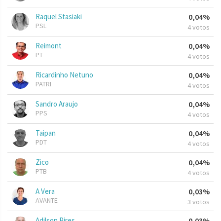
Raquel Stasiaki
0,04%
PSL
4 votos
Reimont
0,04%
PT
4 votos
Ricardinho Netuno
0,04%
PATRI
4 votos
Sandro Araujo
0,04%
PPS
4 votos
Taipan
0,04%
PDT
4 votos
Zico
0,04%
PTB
4 votos
A Vera
0,03%
AVANTE
3 votos
Adilson Pires
0,03%