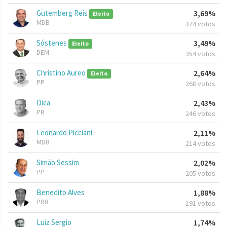
Gutemberg Reis
3,69%
Eleito
MDB
374 votos
Sóstenes
3,49%
Eleito
DEM
354 votos
Christino Aureo
2,64%
Eleito
PP
268 votos
Dica
2,43%
PR
246 votos
Leonardo Picciani
2,11%
MDB
214 votos
Simão Sessim
2,02%
PP
205 votos
Benedito Alves
1,88%
PRB
191 votos
Luiz Sergio
1,74%