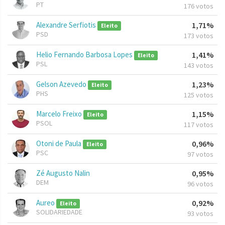
PT
176 votos
Alexandre Serfiotis
1,71%
Eleito
PSD
173 votos
Helio Fernando Barbosa Lopes
1,41%
Eleito
PSL
143 votos
Gelson Azevedo
1,23%
Eleito
PHS
125 votos
Marcelo Freixo
1,15%
Eleito
PSOL
117 votos
Otoni de Paula
0,96%
Eleito
PSC
97 votos
Zé Augusto Nalin
0,95%
DEM
96 votos
Aureo
0,92%
Eleito
SOLIDARIEDADE
93 votos