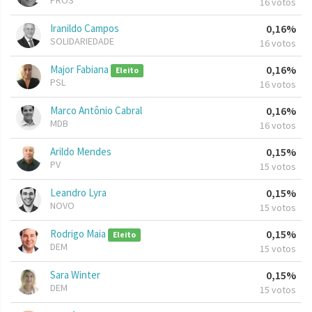
PROS
16 votos
Iranildo Campos
0,16%
SOLIDARIEDADE
16 votos
Major Fabiana
0,16%
Eleito
PSL
16 votos
Marco Antônio Cabral
0,16%
MDB
16 votos
Arildo Mendes
0,15%
PV
15 votos
Leandro Lyra
0,15%
NOVO
15 votos
Rodrigo Maia
0,15%
Eleito
DEM
15 votos
Sara Winter
0,15%
DEM
15 votos