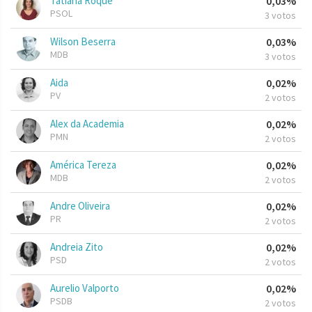
Tatiana Roque
0,03%
PSOL
3 votos
Wilson Beserra
0,03%
MDB
3 votos
Aida
0,02%
PV
2 votos
Alex da Academia
0,02%
PMN
2 votos
América Tereza
0,02%
MDB
2 votos
Andre Oliveira
0,02%
PR
2 votos
Andreia Zito
0,02%
PSD
2 votos
Aurelio Valporto
0,02%
PSDB
2 votos