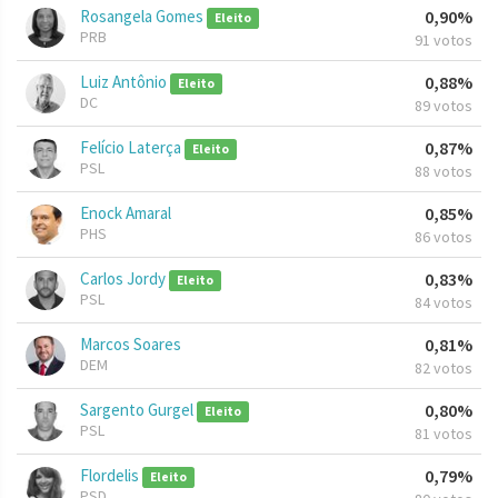
Rosangela Gomes
0,90%
Eleito
PRB
91 votos
Luiz Antônio
0,88%
Eleito
DC
89 votos
Felício Laterça
0,87%
Eleito
PSL
88 votos
Enock Amaral
0,85%
PHS
86 votos
Carlos Jordy
0,83%
Eleito
PSL
84 votos
Marcos Soares
0,81%
DEM
82 votos
Sargento Gurgel
0,80%
Eleito
PSL
81 votos
Flordelis
0,79%
Eleito
PSD