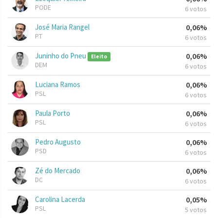
PODE
6 votos
José Maria Rangel
0,06%
PT
6 votos
Juninho do Pneu
0,06%
Eleito
DEM
6 votos
Luciana Ramos
0,06%
PSL
6 votos
Paula Porto
0,06%
PSL
6 votos
Pedro Augusto
0,06%
PSD
6 votos
Zé do Mercado
0,06%
DC
6 votos
Carolina Lacerda
0,05%
PSL
5 votos