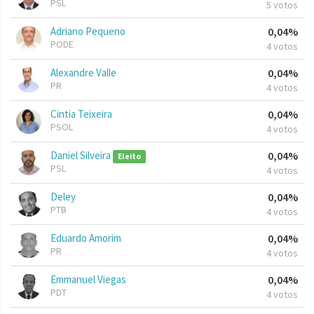
PSL
5 votos
Adriano Pequeno
0,04%
PODE
4 votos
Alexandre Valle
0,04%
PR
4 votos
Cintia Teixeira
0,04%
PSOL
4 votos
Daniel Silveira
0,04%
Eleito
PSL
4 votos
Deley
0,04%
PTB
4 votos
Eduardo Amorim
0,04%
PR
4 votos
Emmanuel Viegas
0,04%
PDT
4 votos