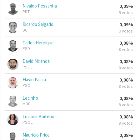
Nivaldo Pessanha
0,09%
PDT
9 votos
Ricardo Salgado
0,09%
DC
9 votos
Carlos Henrique
0,08%
PSD
8 votos
David Miranda
0,08%
PSOL
8 votos
Flavio Pacca
0,08%
PSC
8 votos
Lecinho
0,08%
MDB
8 votos
Luciana Boiteux
0,08%
PSOL
8 votos
Mauricio Price
0,08%