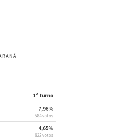
PARANÁ
1º turno
7,96%
584 votos
4,65%
822 votos