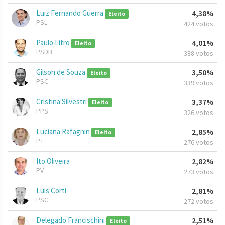
Luiz Fernando Guerra
4,38%
Eleito
PSL
424 votos
Paulo Litro
4,01%
Eleito
PSDB
388 votos
Gilson de Souza
3,50%
Eleito
PSC
339 votos
Cristina Silvestri
3,37%
Eleito
PPS
326 votos
Luciana Rafagnin
2,85%
Eleito
PT
276 votos
Ito Oliveira
2,82%
PV
273 votos
Luis Corti
2,81%
PSC
272 votos
Delegado Francischini
2,51%
Eleito