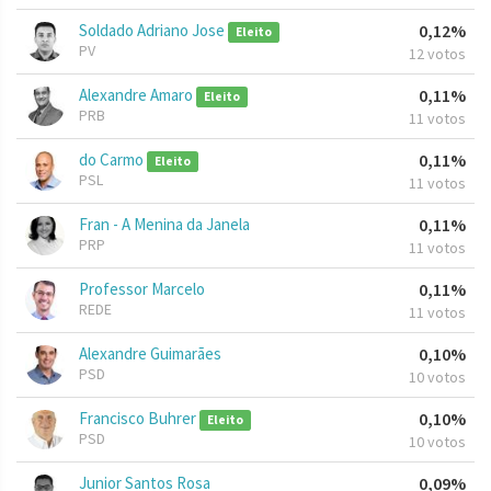
Soldado Adriano Jose
0,12%
Eleito
PV
12 votos
Alexandre Amaro
0,11%
Eleito
PRB
11 votos
do Carmo
0,11%
Eleito
PSL
11 votos
Fran - A Menina da Janela
0,11%
PRP
11 votos
Professor Marcelo
0,11%
REDE
11 votos
Alexandre Guimarães
0,10%
PSD
10 votos
Francisco Buhrer
0,10%
Eleito
PSD
10 votos
Junior Santos Rosa
0,09%