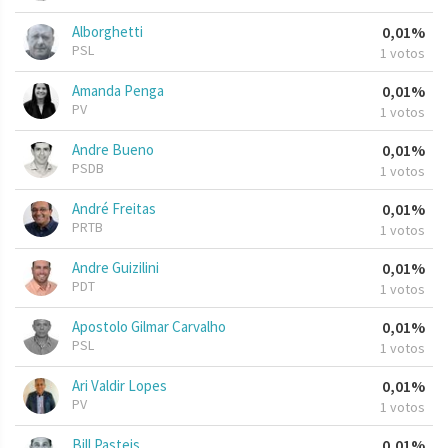
Alborghetti
0,01%
PSL
1 votos
Amanda Penga
0,01%
PV
1 votos
Andre Bueno
0,01%
PSDB
1 votos
André Freitas
0,01%
PRTB
1 votos
Andre Guizilini
0,01%
PDT
1 votos
Apostolo Gilmar Carvalho
0,01%
PSL
1 votos
Ari Valdir Lopes
0,01%
PV
1 votos
Bill Pasteis
0,01%