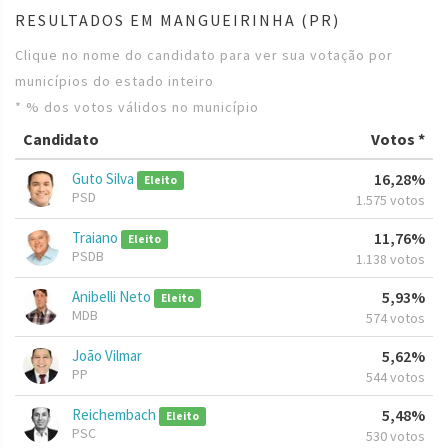
RESULTADOS EM MANGUEIRINHA (PR)
Clique no nome do candidato para ver sua votação por
municípios do estado inteiro
* % dos votos válidos no município
Candidato
Votos *
Guto Silva
16,28%
Eleito
PSD
1.575 votos
Traiano
11,76%
Eleito
PSDB
1.138 votos
Anibelli Neto
5,93%
Eleito
MDB
574 votos
João Vilmar
5,62%
PP
544 votos
Reichembach
5,48%
Eleito
PSC
530 votos