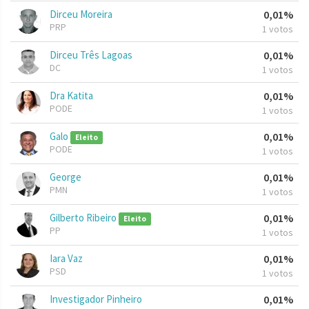
Dirceu Moreira
0,01%
PRP
1 votos
Dirceu Três Lagoas
0,01%
DC
1 votos
Dra Katita
0,01%
PODE
1 votos
Galo
0,01%
Eleito
PODE
1 votos
George
0,01%
PMN
1 votos
Gilberto Ribeiro
0,01%
Eleito
PP
1 votos
Iara Vaz
0,01%
PSD
1 votos
Investigador Pinheiro
0,01%