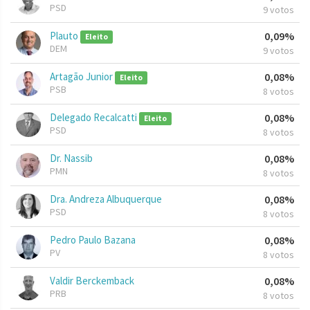
PSD
9 votos
Plauto
0,09%
Eleito
DEM
9 votos
Artagão Junior
0,08%
Eleito
PSB
8 votos
Delegado Recalcatti
0,08%
Eleito
PSD
8 votos
Dr. Nassib
0,08%
PMN
8 votos
Dra. Andreza Albuquerque
0,08%
PSD
8 votos
Pedro Paulo Bazana
0,08%
PV
8 votos
Valdir Berckemback
0,08%
PRB
8 votos