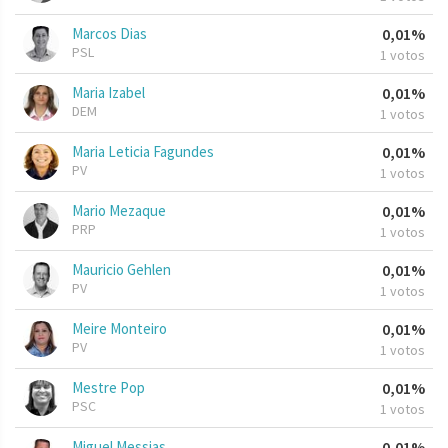
Marcos Dias
0,01%
PSL
1 votos
Maria Izabel
0,01%
DEM
1 votos
Maria Leticia Fagundes
0,01%
PV
1 votos
Mario Mezaque
0,01%
PRP
1 votos
Mauricio Gehlen
0,01%
PV
1 votos
Meire Monteiro
0,01%
PV
1 votos
Mestre Pop
0,01%
PSC
1 votos
Miguel Messias
0,01%