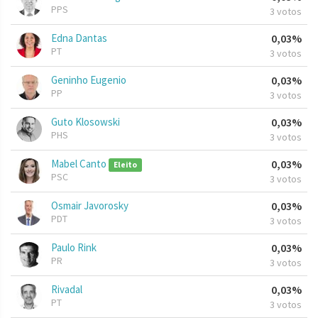
PPS
3 votos
Edna Dantas
0,03%
PT
3 votos
Geninho Eugenio
0,03%
PP
3 votos
Guto Klosowski
0,03%
PHS
3 votos
Mabel Canto
0,03%
Eleito
PSC
3 votos
Osmair Javorosky
0,03%
PDT
3 votos
Paulo Rink
0,03%
PR
3 votos
Rivadal
0,03%
PT
3 votos