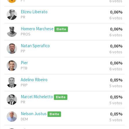
PT
6 votos
Elizeu Liberato
0,06%
PR
6 votos
Homero Marchese
0,06%
Eleito
PROS
6 votos
Natan Sperafico
0,06%
PP
6 votos
Pier
0,06%
PTB
6 votos
Adelino Ribeiro
0,05%
PRP
5 votos
Marcel Micheletto
0,05%
Eleito
PR
5 votos
Nelson Justus
0,05%
Eleito
DEM
5 votos