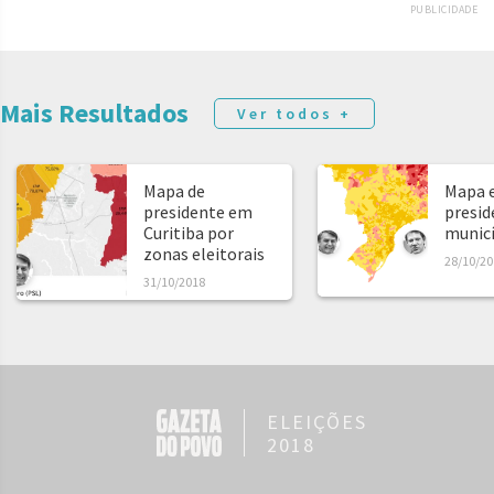
PUBLICIDADE
Mais Resultados
Ver todos +
Mapa de
Mapa e
presidente em
presid
Curitiba por
municíp
zonas eleitorais
28/10/20
31/10/2018
ELEIÇÕES
2018