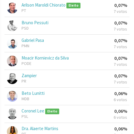
Arilson Maroldi Chiorato
0,07%
Eleito
PT
7 votos
Bruno Pessuti
0,07%
PSD
7 votos
Gabriel Pasa
0,07%
PMN
7 votos
Moacir Kornievicz da Silva
0,07%
PODE
7 votos
Zampier
0,07%
PR
7 votos
Beto Lunitti
0,06%
MDB
6 votos
Coronel Lee
0,06%
Eleito
PSL
6 votos
Dra. Alaerte Martins
0,06%