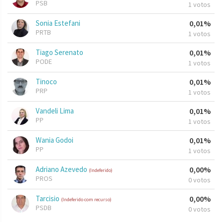
PSB
1 votos
Sonia Estefani
0,01%
PRTB
1 votos
Tiago Serenato
0,01%
PODE
1 votos
Tinoco
0,01%
PRP
1 votos
Vandeli Lima
0,01%
PP
1 votos
Wania Godoi
0,01%
PP
1 votos
Adriano Azevedo
0,00%
(Indeferido)
PROS
0 votos
Tarcisio
0,00%
(Indeferido com recurso)
PSDB
0 votos