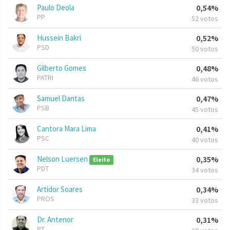
Paulo Deola
0,54%
PP
52 votos
Hussein Bakri
0,52%
PSD
50 votos
Gilberto Gomes
0,48%
PATRI
46 votos
Samuel Dantas
0,47%
PSB
45 votos
Cantora Mara Lima
0,41%
PSC
40 votos
Nelson Luersen
0,35%
Eleito
PDT
34 votos
Artidor Soares
0,34%
PROS
33 votos
Dr. Antenor
0,31%
PT