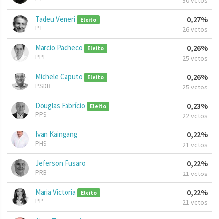
30 votos
Tadeu Veneri
0,27%
Eleito
PT
26 votos
Marcio Pacheco
0,26%
Eleito
PPL
25 votos
Michele Caputo
0,26%
Eleito
PSDB
25 votos
Douglas Fabrício
0,23%
Eleito
PPS
22 votos
Ivan Kaingang
0,22%
PHS
21 votos
Jeferson Fusaro
0,22%
PRB
21 votos
Maria Victoria
0,22%
Eleito
PP
21 votos