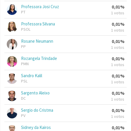
Professora Josi Cruz
0,01%
PT
1 votos
Professora Silvana
0,01%
PSOL
1 votos
Rosane Neumann
0,01%
PP
1 votos
Rozangela Trindade
0,01%
PMN
1 votos
Sandro Kalil
0,01%
PSL
1 votos
Sargento Aleixo
0,01%
DC
1 votos
Sergio do Cristma
0,01%
PV
1 votos
Sidney da Kairos
0,01%