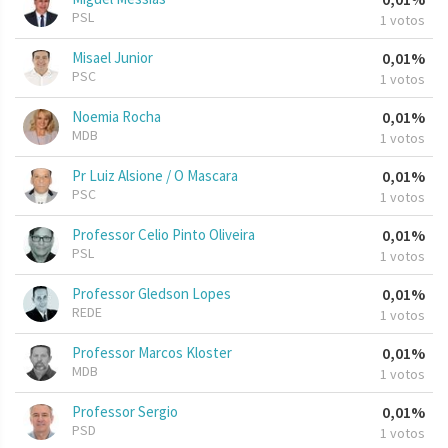
PSL
1 votos
Misael Junior
0,01%
PSC
1 votos
Noemia Rocha
0,01%
MDB
1 votos
Pr Luiz Alsione / O Mascara
0,01%
PSC
1 votos
Professor Celio Pinto Oliveira
0,01%
PSL
1 votos
Professor Gledson Lopes
0,01%
REDE
1 votos
Professor Marcos Kloster
0,01%
MDB
1 votos
Professor Sergio
0,01%
PSD
1 votos