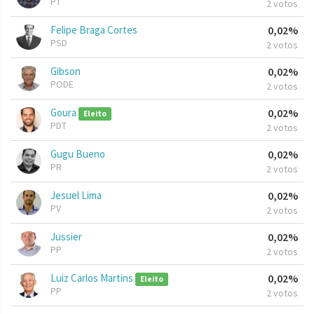
PT
2 votos
Felipe Braga Cortes
0,02%
PSD
2 votos
Gibson
0,02%
PODE
2 votos
Goura
0,02%
Eleito
PDT
2 votos
Gugu Bueno
0,02%
PR
2 votos
Jesuel Lima
0,02%
PV
2 votos
Jussier
0,02%
PP
2 votos
Luiz Carlos Martins
0,02%
Eleito
PP
2 votos