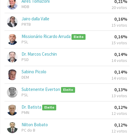
Aires Tomazoni
0,21%
MDB
20 votos
Jairo dalla Valle
0,16%
PRTB
15 votos
Missionário Ricardo Arruda
0,16%
Eleito
PSL
15 votos
Dr. Marcos Ceschin
0,14%
PSD
14 votos
Sabino Picolo
0,14%
DEM
14 votos
Subtenente Everton
0,13%
Eleito
PSL
13 votos
Dr. Batista
0,12%
Eleito
PMN
12 votos
Nilton Bobato
0,12%
PC do B
12 votos