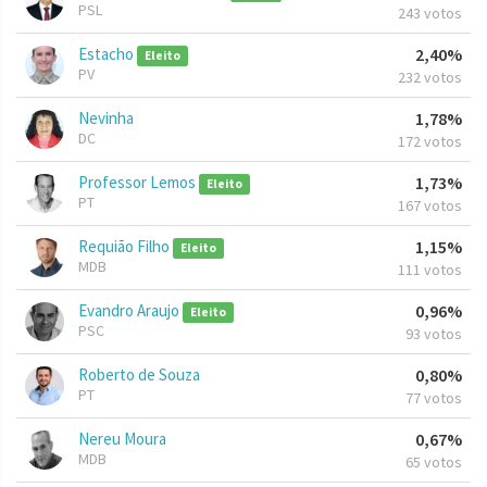
PSL
243 votos
Estacho
2,40%
Eleito
PV
232 votos
Nevinha
1,78%
DC
172 votos
Professor Lemos
1,73%
Eleito
PT
167 votos
Requião Filho
1,15%
Eleito
MDB
111 votos
Evandro Araujo
0,96%
Eleito
PSC
93 votos
Roberto de Souza
0,80%
PT
77 votos
Nereu Moura
0,67%
MDB
65 votos