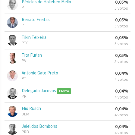
Péricles de Holleben Mello
0,05%
PT
5 votos
Renato Freitas
0,05%
PT
5 votos
Tikin Teixeira
0,05%
PTC
5 votos
Tita Furlan
0,05%
PV
5 votos
Antonio Gato Preto
0,04%
PT
4 votos
Delegado Jacovos
0,04%
Eleito
PR
4 votos
Elio Rusch
0,04%
DEM
4 votos
Jeiel dos Bombons
0,04%
PRB
4 votos