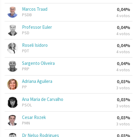
Marcos Traad
0,04%
PSDB
4 votos
Professor Euler
0,04%
PSD
4 votos
Roseli Isidoro
0,04%
PDT
4 votos
Sargento Oliveira
0,04%
PRP
4 votos
Adriana Aguilera
0,03%
PP
3 votos
Ana Maria de Carvalho
0,03%
PSOL
3 votos
Cesar Rozek
0,03%
PMN
3 votos
Dr Nelso Rodrigues
0,03%