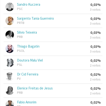
Sandro Kuczera
0,03%
PSC
3 votos
Sargento Tania Guerreiro
0,03%
PRTB
3 votos
Silvio Teixeira
0,03%
PRB
3 votos
Thiago Bagatin
0,03%
PSOL
3 votos
Doutora Malu Viel
0,02%
PSL
2 votos
Dr Cid Ferreira
0,02%
PV
2 votos
Elenice Freitas de Jesus
0,02%
PRB
2 votos
Fabio Amorim
0,02%