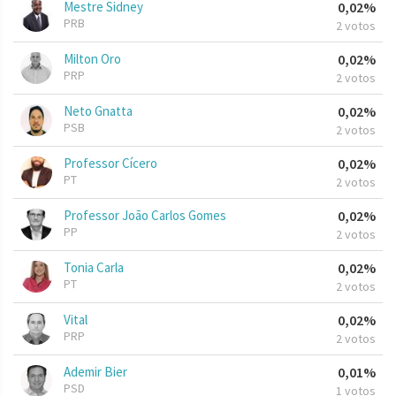
Mestre Sidney
0,02%
PRB
2 votos
Milton Oro
0,02%
PRP
2 votos
Neto Gnatta
0,02%
PSB
2 votos
Professor Cícero
0,02%
PT
2 votos
Professor João Carlos Gomes
0,02%
PP
2 votos
Tonia Carla
0,02%
PT
2 votos
Vital
0,02%
PRP
2 votos
Ademir Bier
0,01%
PSD
1 votos