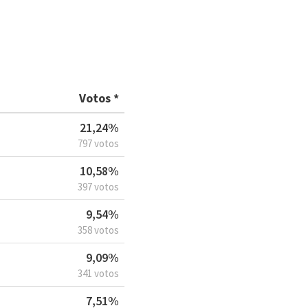
Votos *
21,24%
797 votos
10,58%
397 votos
9,54%
358 votos
9,09%
341 votos
7,51%