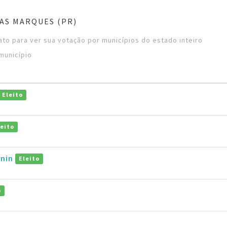
AS MARQUES (PR)
to para ver sua votação por municípios do estado inteiro
município
Eleito
leito
gnin
Eleito
o