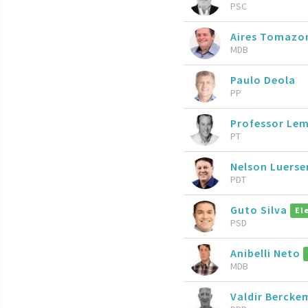
PSC
Aires Tomazo
MDB
Paulo Deola
PP
Professor Le
PT
Nelson Luers
PDT
Guto Silva
El
PSD
Anibelli Neto
MDB
Valdir Berck