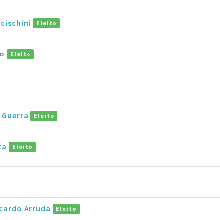
cischini
Eleito
jo
Eleito
o Guerra
Eleito
uza
Eleito
icardo Arruda
Eleito