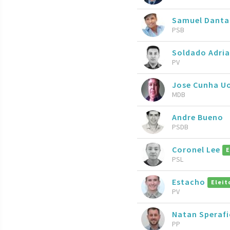
Samuel Danta
PSB
Soldado Adri
PV
Jose Cunha U
MDB
Andre Bueno
PSDB
Coronel Lee
E
PSL
Estacho
Eleit
PV
Natan Speraf
PP