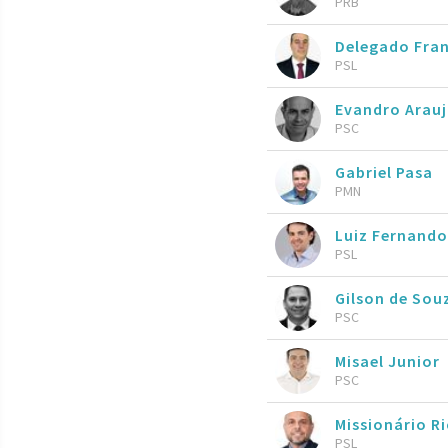
PRB
Delegado Fran
PSL
Evandro Arau
PSC
Gabriel Pasa
PMN
Luiz Fernand
PSL
Gilson de So
PSC
Misael Junior
PSC
Missionário R
PSL