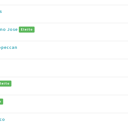
s
ano Jose
Eleito
opeccan
leito
o
ico