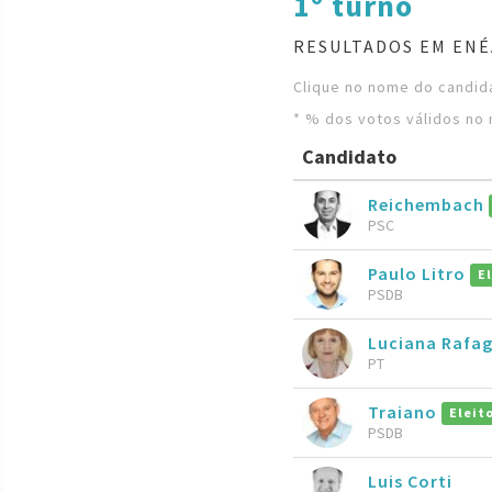
1º turno
RESULTADOS EM ENÉ
Clique no nome do candida
* % dos votos válidos no 
Candidato
Reichembach
PSC
Paulo Litro
E
PSDB
Luciana Rafa
PT
Traiano
Eleit
PSDB
Luis Corti