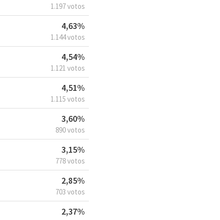
1.197 votos
4,63%
1.144 votos
4,54%
1.121 votos
4,51%
1.115 votos
3,60%
890 votos
3,15%
778 votos
2,85%
703 votos
2,37%