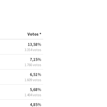
Votos *
13,58%
3.354 votos
7,15%
1.766 votos
6,51%
1.609 votos
5,68%
1.404 votos
4,85%