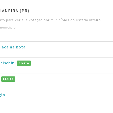
IANEIRA (PR)
to para ver sua votação por municípios do estado inteiro
município
 Faca na Bota
cischini
Eleito
t
Eleito
gio