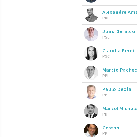
Alexandre Am
PRB
Joao Geraldo 
PSC
Claudia Pereir
PSC
Marcio Pache
PPL
Paulo Deola
PP
Marcel Michel
PR
Gessani
PP