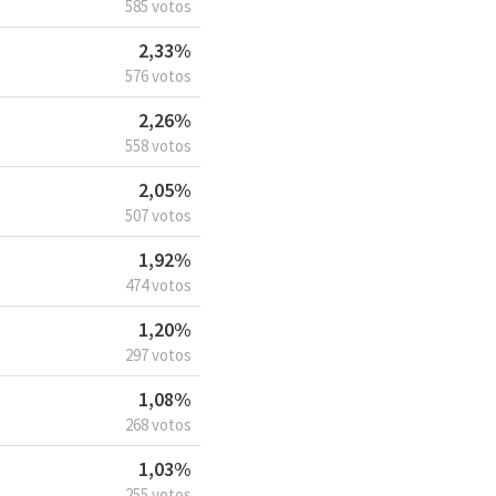
585 votos
2,33%
576 votos
2,26%
558 votos
2,05%
507 votos
1,92%
474 votos
1,20%
297 votos
1,08%
268 votos
1,03%
255 votos