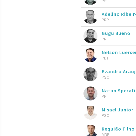
PSL
Adelino Ribeir
PRP
Gugu Bueno
PR
Nelson Luers
PDT
Evandro Arau
PSC
Natan Speraf
PP
Misael Junior
PSC
Requião Filho
MDB