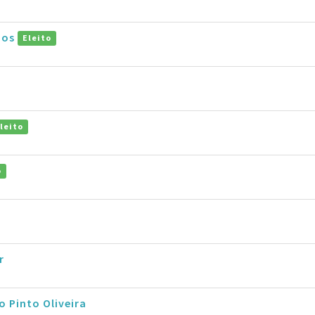
mos
Eleito
leito
o
r
o Pinto Oliveira