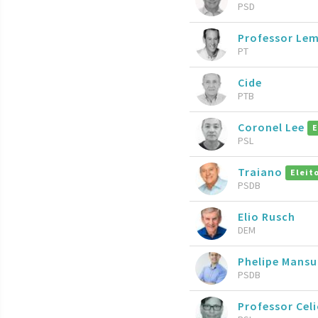
PSD
Professor Le
PT
Cide
PTB
Coronel Lee
E
PSL
Traiano
Eleit
PSDB
Elio Rusch
DEM
Phelipe Mansu
PSDB
Professor Celi