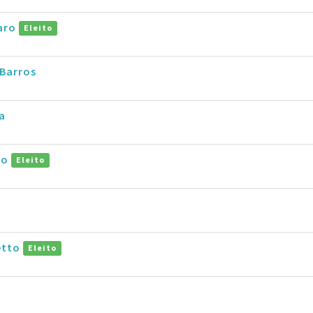
aro
Eleito
Barros
a
co
Eleito
etto
Eleito