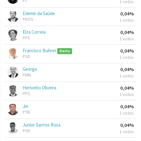
PT
1 votos
Edemir da Saúde
0,04%
PROS
1 votos
Elza Correia
0,04%
PPS
1 votos
Francisco Buhrer
0,04%
Eleito
PSD
1 votos
George
0,04%
PMN
1 votos
Herivelto Oliveira
0,04%
PPS
1 votos
Jm
0,04%
PTB
1 votos
Junior Santos Rosa
0,04%
PSD
1 votos