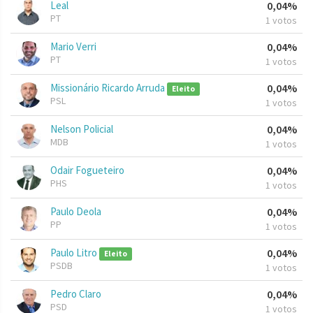
Leal
0,04%
PT
1 votos
Mario Verri
0,04%
PT
1 votos
Missionário Ricardo Arruda
0,04%
Eleito
PSL
1 votos
Nelson Policial
0,04%
MDB
1 votos
Odair Fogueteiro
0,04%
PHS
1 votos
Paulo Deola
0,04%
PP
1 votos
Paulo Litro
0,04%
Eleito
PSDB
1 votos
Pedro Claro
0,04%
PSD
1 votos