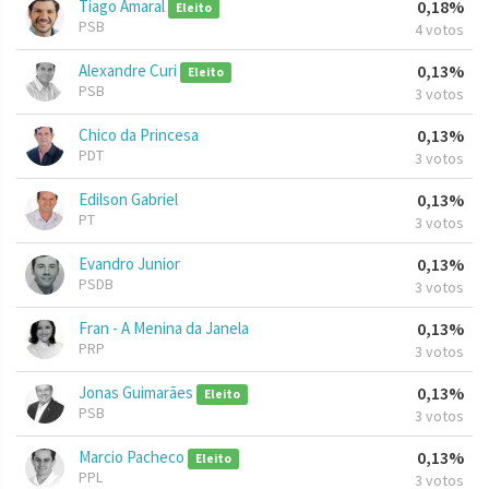
Tiago Amaral
0,18%
Eleito
PSB
4 votos
Alexandre Curi
0,13%
Eleito
PSB
3 votos
Chico da Princesa
0,13%
PDT
3 votos
Edilson Gabriel
0,13%
PT
3 votos
Evandro Junior
0,13%
PSDB
3 votos
Fran - A Menina da Janela
0,13%
PRP
3 votos
Jonas Guimarães
0,13%
Eleito
PSB
3 votos
Marcio Pacheco
0,13%
Eleito
PPL
3 votos