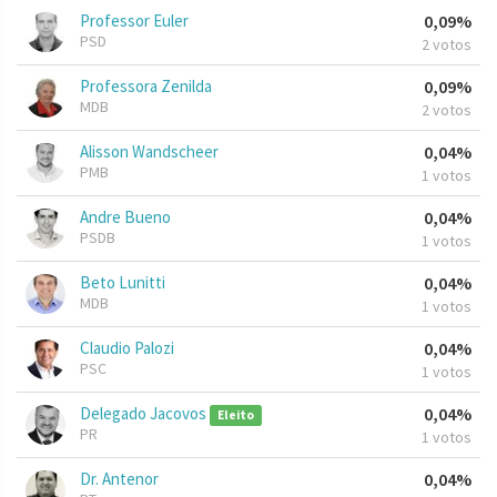
Professor Euler
0,09%
PSD
2 votos
Professora Zenilda
0,09%
MDB
2 votos
Alisson Wandscheer
0,04%
PMB
1 votos
Andre Bueno
0,04%
PSDB
1 votos
Beto Lunitti
0,04%
MDB
1 votos
Claudio Palozi
0,04%
PSC
1 votos
Delegado Jacovos
0,04%
Eleito
PR
1 votos
Dr. Antenor
0,04%