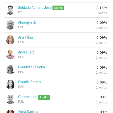
Soldado Adriano Jose
0,13%
Eleito
PV
3 votos
Alborghetti
0,09%
PSL
2 votos
Ana Fábia
0,09%
PSD
2 votos
Andre Luz
0,09%
PHS
2 votos
Claudéte Olíveira
0,09%
PPS
2 votos
Claudia Pereira
0,09%
PSC
2 votos
Coronel Lee
0,09%
Eleito
PSL
2 votos
Edna Dantas
0,09%