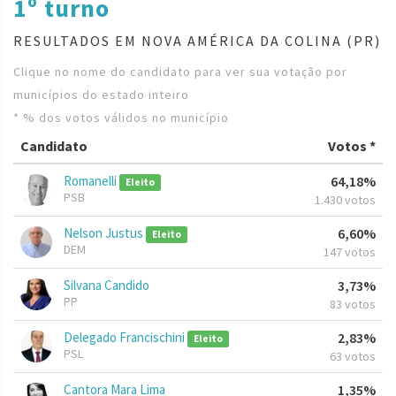
1º turno
RESULTADOS EM NOVA AMÉRICA DA COLINA (PR)
Clique no nome do candidato para ver sua votação por
municípios do estado inteiro
* % dos votos válidos no município
Candidato
Votos *
Romanelli
64,18%
Eleito
PSB
1.430 votos
Nelson Justus
6,60%
Eleito
DEM
147 votos
Silvana Candido
3,73%
PP
83 votos
Delegado Francischini
2,83%
Eleito
PSL
63 votos
Cantora Mara Lima
1,35%