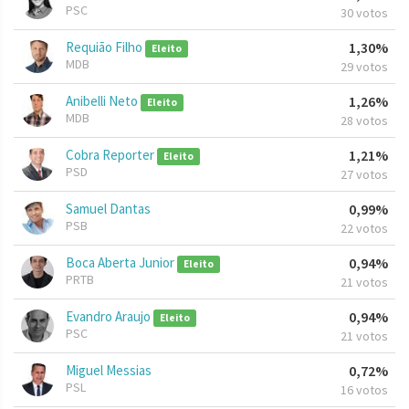
PSC
30 votos
Requião Filho
1,30%
Eleito
MDB
29 votos
Anibelli Neto
1,26%
Eleito
MDB
28 votos
Cobra Reporter
1,21%
Eleito
PSD
27 votos
Samuel Dantas
0,99%
PSB
22 votos
Boca Aberta Junior
0,94%
Eleito
PRTB
21 votos
Evandro Araujo
0,94%
Eleito
PSC
21 votos
Miguel Messias
0,72%
PSL
16 votos