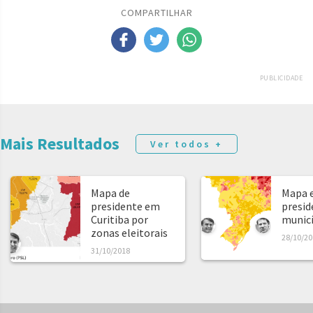
COMPARTILHAR
PUBLICIDADE
Mais Resultados
Ver todos +
Mapa de
Mapa e
presidente em
presid
Curitiba por
municíp
zonas eleitorais
28/10/20
31/10/2018