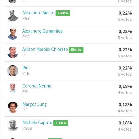
PT
6 votos
Alexandre Amaro
0,22%
Eleito
PRB
5 votos
Alexandre Guimarães
0,22%
PSD
5 votos
Arilson Maroldi Chiorato
0,22%
Eleito
PT
5 votos
Pier
0,22%
PTB
5 votos
Coronel Nerino
0,18%
PSL
4 votos
Margot Jung
0,18%
PT
4 votos
Michele Caputo
0,18%
Eleito
PSDB
4 votos