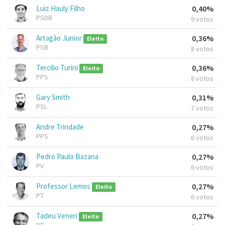
Luiz Hauly Filho
0,40%
PSDB
9 votos
Artagão Junior
0,36%
Eleito
PSB
8 votos
Tercilio Turini
0,36%
Eleito
PPS
8 votos
Gary Smith
0,31%
PSL
7 votos
Andre Trindade
0,27%
PPS
6 votos
Pedro Paulo Bazana
0,27%
PV
6 votos
Professor Lemos
0,27%
Eleito
PT
6 votos
Tadeu Veneri
0,27%
Eleito