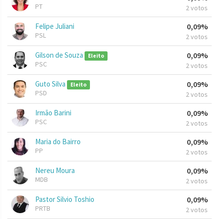
PT
2 votos
Felipe Juliani
0,09%
PSL
2 votos
Gilson de Souza
0,09%
Eleito
PSC
2 votos
Guto Silva
0,09%
Eleito
PSD
2 votos
Irmão Barini
0,09%
PSC
2 votos
Maria do Bairro
0,09%
PP
2 votos
Nereu Moura
0,09%
MDB
2 votos
Pastor Silvio Toshio
0,09%
PRTB
2 votos